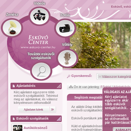
Videós
Esküvő, esküv
Zenész
Fotós
Vőfély
További esküvői
szolgáltatók
Gyorskereső:
Ajánlatkérés
Ön itt van jelenleg:
Főoldal
/
Ajánlatkérés
Kérj ajánlatot
egyszerre több
esküvői szolgáltatótól.
Tekintsd
Segítünk megtalálni az esküvői szolg
meg az ajánlatokat, és válassz
kényelmesen otthonodból!
Az alábbi űrlap kitöltésével kérhetsz
szem
esküvői szolgáltatóktól.
Esküvői portálunk jelenleg
1474
esküvői sz
Esküvői szolgáltatók
Küld el ajánlatkérésed
kényelmesen ott
Autókölcsönző
esküvői kategóriában.