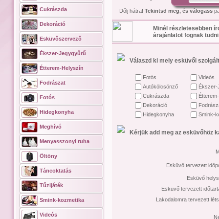
Cukrászda
Dőlj hátra!
Tekintsd meg, és válogass
pa
Dekoráció
Minél részletesebben ír
árajánlatot fognak tudni
Esküvőszervező
Ékszer-Jegygyűrű
Válaszd ki mely esküvői szolgált
Étterem-Helyszín
Fotós
Videós
Fodrászat
Autókölcsönző
Ékszer-
Cukrászda
Étterem-
Fotós
Dekoráció
Fodrász
Hidegkonyha
Hidegkonyha
Smink-k
Meghívó
Kérjük add meg az esküvőhöz ka
Menyasszonyi ruha
M
Öltöny
Esküvő tervezett időp
Táncoktatás
Esküvő helys
Tűzijáték
Esküvő tervezett időtar
Lakodalomra tervezett lét
Smink-kozmetika
Videós
N