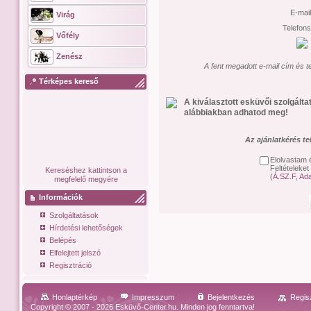
E-mai
Virág
Telefon
Vőfély
Zenész
A fent megadott e-mail cím és t
Térképes kereső
A kiválasztott esküvői szolgált
alábbiakban adhatod meg!
Az ajánlatkérés t
Elolvastam 
Feltételeket
Kereséshez kattintson a
(
Á.SZ.F
,
Ada
megfelelő megyére
Információk
Szolgáltatások
Hírdetési lehetőségek
Belépés
Elfelejtett jelszó
Regisztráció
Honlaptérkép
Impresszum
Bejelentkezés
Regis
Copyright © 2007 - 2026 Esküvő-Center.hu. Minden jog fenntartva!