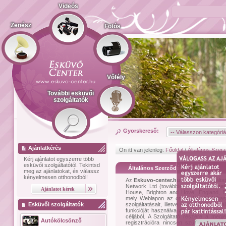
Videós
Zenész
Fotós
Vőfély
További esküvői
szolgáltatók
Gyorskereső:
Ajánlatkérés
Ön itt van jelenleg:
Főoldal
/
Általános Szerz
Kérj ajánlatot
egyszerre több
esküvői szolgáltatótól.
Tekintsd
Általános Szerződési Feltételek
meg az ajánlatokat, és válassz
kényelmesen otthonodból!
Az
Eskuvo-center.hu
esküvői szolgálta
Network Ltd (továbbiakban:
Üzemelte
House, Brighton and Hove, England,
mely Weblapon az ott regisztrált felha
Esküvői szolgáltatók
szolgáltatásait, illetve az esküvő előtt 
funkcióját használva a regisztrált Szol
céljából. A Szolgáltató részére a megje
Autókölcsönző
regisztrációra nincsen szükség. (Aján