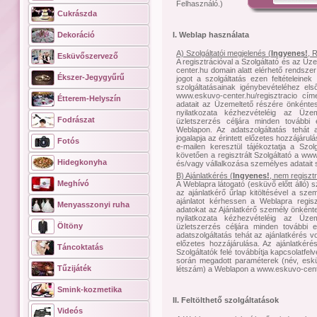
Felhasználó.)
Cukrászda
I. Weblap használata
Dekoráció
A) Szolgáltatói megjelenés (
Ingyenes!
, 
Esküvőszervező
A regisztrációval a Szolgáltató és az Üz
center.hu domain alatt elérhető rendszer
Ékszer-Jegygyűrű
jogot a szolgáltatás ezen feltételeine
szolgáltatásainak igénybevételéhez els
www.eskuvo-center.hu/regisztracio címen
Étterem-Helyszín
adatait az Üzemeltető részére önkéntese
nyilatkozata kézhezvételéig az Üze
Fodrászat
üzletszerzés céljára minden további 
Weblapon. Az adatszolgáltatás tehát
jogalapja az érintett előzetes hozzájáru
Fotós
e-mailen keresztül tájékoztatja a Szolg
követően a regisztrált Szolgáltató a www
Hidegkonyha
és/vagy vállalkozása személyes adatait s
B) Ajánlatkérés (
Ingyenes!
, nem regiszt
Meghívó
A Weblapra látogató (esküvő előtt álló)
az ajánlatkérő űrlap kitöltésével a sze
ajánlatot kérhessen a Weblapra regisz
Menyasszonyi ruha
adatokat az Ajánlatkérő személy önkéntes
nyilatkozata kézhezvételéig az Üze
Öltöny
üzletszerzés céljára minden további e
adatszolgáltatás tehát az ajánlatkérés 
előzetes hozzájárulása. Az ajánlatkér
Táncoktatás
Szolgáltatók felé továbbítja kapcsolatfelv
során megadott paraméterek (név, esküv
Tűzijáték
létszám) a Weblapon a www.eskuvo-center
Smink-kozmetika
II. Feltölthető szolgáltatások
Videós