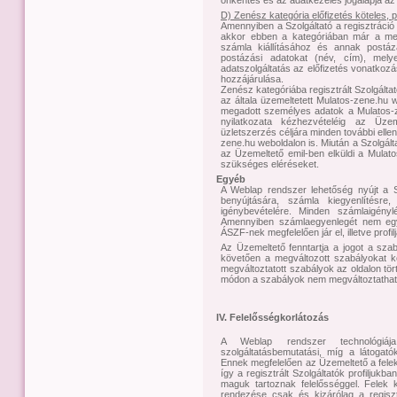
D) Zenész kategória előfizetés köteles,
Amennyiben a Szolgáltató a regisztráció
akkor ebben a kategóriában már a megje
számla kiállításához és annak postá
postázási adatokat (név, cím), mely
adatszolgáltatás az előfizetés vonatkozá
hozzájárulása.
Zenész kategóriába regisztrált Szolgálta
az általa üzemeltetett Mulatos-zene.hu w
megadott személyes adatok a Mulatos-zen
nyilatkozata kézhezvételéig az Üze
üzletszerzés céljára minden további elle
zene.hu weboldalon is. Miután a Szolgáltat
az Üzemeltető emil-ben elküldi a Mulato
szükséges eléréseket.
Egyéb
A Weblap rendszer lehetőség nyújt a Sz
benyújtására, számla kiegyenlítésre,
igénybevételére. Minden számlaigényl
Amennyiben számlaegyenlegét nem egye
ÁSZF-nek megfelelően jár el, illetve profi
Az Üzemeltető fenntartja a jogot a sza
követően a megváltozott szabályokat köz
megváltoztatott szabályok az oldalon tö
módon a szabályok nem megváltoztathatóa
IV. Felelősségkorlátozás
A Weblap rendszer technológiája
szolgáltatásbemutatási, míg a látogató
Ennek megfelelően az Üzemeltető a felek 
így a regisztrált Szolgáltatók profiljukb
maguk tartoznak felelősséggel. Felek k
rendezése csak és kizárólag a regisztr