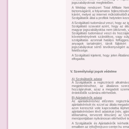
jogszabályoknak megfelelően.
A Weblap rendszert Total Affiliate Ne
biztonságáról, a folyamatos fejlesztése
kárért, melyet az internet működéséből ad
Szolgáltatók által a profilok helytelen 
A Szolgáltató tudomásul veszi, hogy az i
Szolgáltató szavatol azért, hogy az álta
magyar jogszabályokba nem ütköznek, v
Szolgáltató tudomásul veszi és hozzájá
követelményének szándékos, vagy súly
szolgáltatás azonnali hatályú felfügges
anyagok tartalmáért, tárolt fájlokér
jogszabályokat sértő tevékenységért az
felelőssége.
A Szolgáltató kijelenti, hogy jelen Álta
elfogadta.
V. Személyiségi jogok védelme
A) Szolgáltatók adatai
A Szolgáltatók a regisztráció alkalmá
megjelenítéséhez, az általános szerz
hozzájárulnak, azaz a megadott szemé
érdeklődők számára elérhetőek.
B) Ajánlatkérők adatai
Az ajánlatkéréshez előzetes regiszt
ajánlatkérését és ezzel az általa megado
azon keresztül vele kapcsolatba léphet
ajánlatkérésben lévő adatokat (név, ajá
időtartalma, tervezett létszám) az Üz
menüpontjában nyilvánosan elérhetővé te
A Szolgáltatók és Ajánlatkérők kérheti
emailben az info@eskuvo-center.hu ema