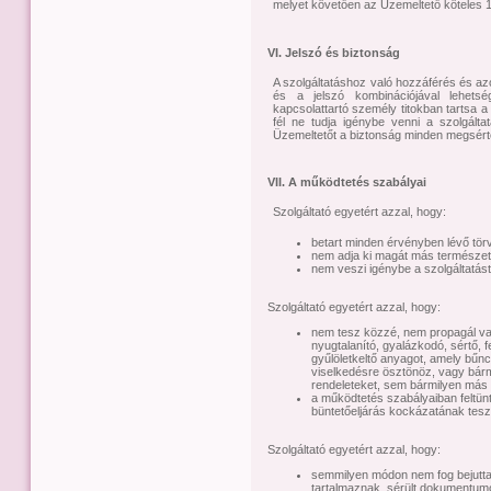
melyet követően az Üzemeltető köteles 14
VI. Jelszó és biztonság
A szolgáltatáshoz való hozzáférés és az
és a jelszó kombinációjával lehetsé
kapcsolattartó személy titokban tartsa a
fél ne tudja igénybe venni a szolgáltat
Üzemeltetőt a biztonság minden megsérté
VII. A működtetés szabályai
Szolgáltató egyetért azzal, hogy:
betart minden érvényben lévő törv
nem adja ki magát más természet
nem veszi igénybe a szolgáltatást 
Szolgáltató egyetért azzal, hogy:
nem tesz közzé, nem propagál vag
nyugtalanító, gyalázkodó, sértő, f
gyűlöletkeltő anyagot, amely bű
viselkedésre ösztönöz, vagy bár
rendeleteket, sem bármilyen más
a működtetés szabályaiban feltü
büntetőeljárás kockázatának teszi
Szolgáltató egyetért azzal, hogy:
semmilyen módon nem fog bejuttat
tartalmaznak, sérült dokumentum