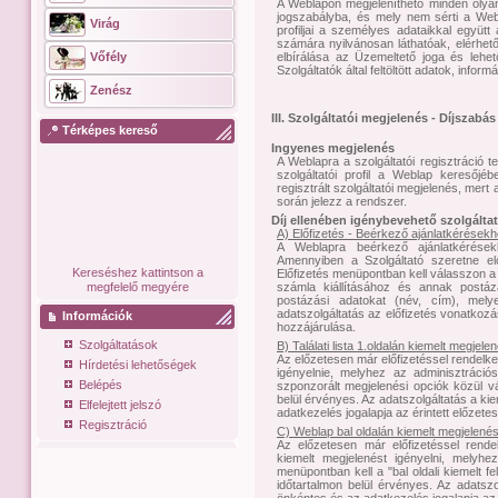
A Weblapon megjeleníthető minden olya
jogszabályba, és mely nem sérti a Webla
Virág
profiljai a személyes adataikkal együt
számára nyilvánosan láthatóak, elérhe
elbírálása az Üzemeltető joga és lehe
Vőfély
Szolgáltatók által feltöltött adatok, inform
Zenész
III. Szolgáltatói megjelenés - Díjszabás
Térképes kereső
Ingyenes megjelenés
A Weblapra a szolgáltatói regisztráció t
szolgáltatói profil a Weblap keresőjé
regisztrált szolgáltatói megjelenés, mert 
során jelezz a rendszer.
Díj ellenében igénybevehető szolgálta
A) Előfizetés - Beérkező ajánlatkérésekhe
A Weblapra beérkező ajánlatkérésekh
Amennyiben a Szolgáltató szeretne előf
Kereséshez kattintson a
Előfizetés menüpontban kell válasszon a l
számla kiállításához és annak postá
megfelelő megyére
postázási adatokat (név, cím), mely
adatszolgáltatás az előfizetés vonatkozá
Információk
hozzájárulása.
Szolgáltatások
B) Találati lista 1.oldalán kiemelt megjele
Az előzetesen már előfizetéssel rendelkez
Hírdetési lehetőségek
igényelnie, melyhez az adminisztrációs
Belépés
szponzorált megjelenési opciók közül vál
belül érvényes. Az adatszolgáltatás a 
Elfelejtett jelszó
adatkezelés jogalapja az érintett előzete
Regisztráció
C) Weblap bal oldalán kiemelt megjelené
Az előzetesen már előfizetéssel rende
kiemelt megjelenést igényelni, melyhez
menüpontban kell a "bal oldali kiemelt fel
időtartalmon belül érvényes. Az adats
önkéntes és az adatkezelés jogalapja az 