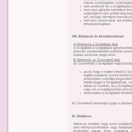
mások számítógépét, számítógépe
nem avatkozik be a szolgáltatáss
nem vesz igénybe semmilyen ber
segítségével nem próbál meg bea
azt, és/vagy bármilyen tranzakciót
nem tesz semmi olyat, ami értelm
infrastruktúrájában.
VIII. Befejezés és következményei
A) Befejezés a Szolgáltató által:
A Szolgáltató a szolgáltatás igénybevétel
értesítés kézbesítésétől számított azonn
köteles kérésnek eleget tenni.
B) Befejezés az Üzemeltető által:
Az Üzemeltető a Szolgáltató regisztrációj
azzal, hogy e-mailen értesíti a Sz
foglalt szabályok szerint történő
amennyiben számlája kiegyenlítés
felelősséggel a Szolgáltatónak, s
abban az esetben, ha a Szolgálta
vagy ezt a szabálysértést nem küs
amennyiben a Szolgáltató fizetésk
Az Üzemeltető fenntartja a jogot a partneri 
IX. Általános
Abban az esetben, hogy ezen szabályok
nem kikényszeríthetővé vagy hatálytal
érvényben marad. Ezen szabályok a