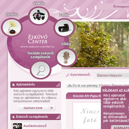
Videós
Őrimagyaró
Zenész
Fotós
Vőfély
További esküvői
szolgáltatók
Gyorskereső:
Ajánlatkérés
Ön itt van jelenleg:
Főoldal
/
Étterem-Hel
Kérj ajánlatot
egyszerre több
esküvői szolgáltatótól.
Tekintsd
Köcöle Kft Pajta Rendezvény Ház
meg az ajánlatokat, és válassz
kényelmesen otthonodból!
Esküvői szolgáltatók
Autókölcsönző