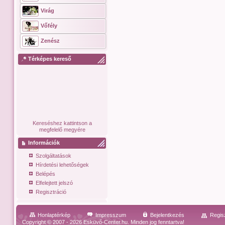
Virág
Vőfély
Zenész
Térképes kereső
Kereséshez kattintson a
megfelelő megyére
Információk
Szolgáltatások
Hírdetési lehetőségek
Belépés
Elfelejtett jelszó
Regisztráció
Honlaptérkép
Impresszum
Bejelentkezés
Regis
Copyright © 2007 - 2026 Esküvő-Center.hu. Minden jog fenntartva!