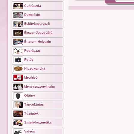
Cukrászda
Dekoráció
Esküvőszervező
Ékszer-Jegygyűrű
Étterem-Helyszín
Fodrászat
Fotós
Hidegkonyha
Meghívó
Menyasszonyi ruha
Öltöny
Táncoktatás
Tűzijáték
Smink-kozmetika
Videós