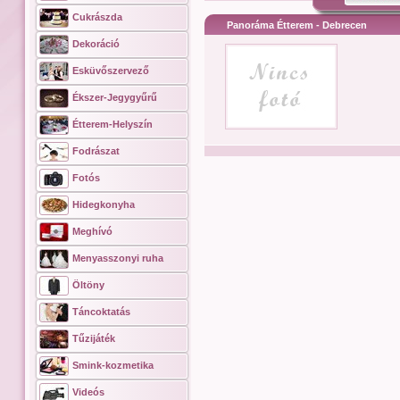
Cukrászda
Panoráma Étterem - Debrecen
Dekoráció
Esküvőszervező
Ékszer-Jegygyűrű
Étterem-Helyszín
Fodrászat
Fotós
Hidegkonyha
Meghívó
Menyasszonyi ruha
Öltöny
Táncoktatás
Tűzijáték
Smink-kozmetika
Videós