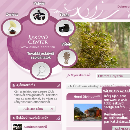
Videós
Debrecen
Zenész
Fotós
Vőfély
További esküvői
szolgáltatók
Gyorskereső:
Ajánlatkérés
Ön itt van jelenleg:
Főoldal
/
Étterem-Hel
Kérj ajánlatot
egyszerre több
esküvői szolgáltatótól.
Tekintsd
Hotel Divinus*****
meg az ajánlatokat, és válassz
kényelmesen otthonodból!
Bemutat
került a d
található,
minõséget
Esküvői szolgáltatók
Autókölcsönző