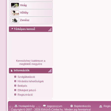
Virág
Vőfély
Zenész
Térképes kereső
Kereséshez kattintson a
megfelelő megyére
Információk
Szolgáltatások
Hírdetési lehetőségek
Belépés
Elfelejtett jelszó
Regisztráció
Honlaptérkép
Impresszum
Bejelentkezés
Regis
Copyright © 2007 - 2026 Esküvő-Center.hu. Minden jog fenntartva!