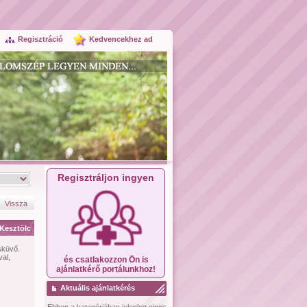
Regisztráció
Kedvencekhez ad
Regisztráljon ingyen
Vissza
Kesztölc
sküvő.
al,
és csatlakozzon Ön is
ajánlatkérő portálunkhoz!
Aktuális ajánlatkérés