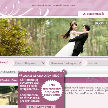
Kesztölc étterem, esküvői helyszínek
Bejelentkezés
kereső:
t van jelenleg:
Főoldal
/
Étterem-Helyszín
/
Kesztölc
si Borház-Étterem
Bemutatkozás:
Az ember életének egyik legfontosabb napja az e
Ha ezt a napot egy különleges környezetben szeretné családtagjaiv
barátaival megünnepelni, akkor a Pilisi Borház-Étterem tökéletes
választás. ...