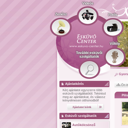
Videós
Zenész
Fotós
Vőfély
További esküvői
szolgáltatók
Gyors
Ajánlatkérés
Ön it
Kérj ajánlatot
egyszerre több
esküvői szolgáltatótól.
Tekintsd
Pili
meg az ajánlatokat, és válassz
kényelmesen otthonodból!
Esküvői szolgáltatók
Autókölcsönző