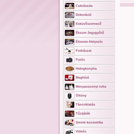
Cukrászda
Dekoráció
Esküvőszervező
Ékszer-Jegygyűrű
Étterem-Helyszín
Fodrászat
Fotós
Hidegkonyha
Meghívó
Menyasszonyi ruha
Öltöny
Táncoktatás
Tűzijáték
Smink-kozmetika
Videós