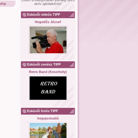
Ebben a kategóriában jelenleg nincs
tlap
aktív ajánlatkérés!
Esküvői videós TIPP
Hegedűs József
Esküvői zenész TIPP
Retro Band (Keszthely)
Esküvői fotós TIPP
hegejostudió