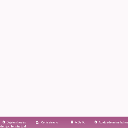
Bejelentkezés
Regisztráció
Á.Sz.F.
Adatvédelmi nyilatko
den jog fenntartva!