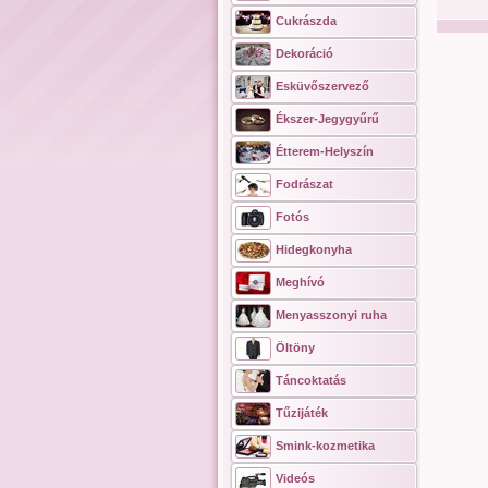
Cukrászda
Dekoráció
Esküvőszervező
Ékszer-Jegygyűrű
Étterem-Helyszín
Fodrászat
Fotós
Hidegkonyha
Meghívó
Menyasszonyi ruha
Öltöny
Táncoktatás
Tűzijáték
Smink-kozmetika
Videós