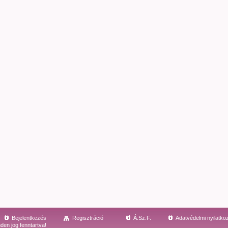
Bejelentkezés
Regisztráció
Á.Sz.F.
Adatvédelmi nyilatko
den jog fenntartva!