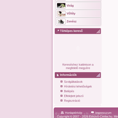
Virág
Vőfély
Zenész
Térképes kereső
Kereséshez kattintson a
megfelelő megyére
Információk
Szolgáltatások
Hírdetési lehetőségek
Belépés
Elfelejtett jelszó
Regisztráció
Honlaptérkép
Impresszum
Copyright © 2007 - 2026 Esküvő-Center.hu. Min