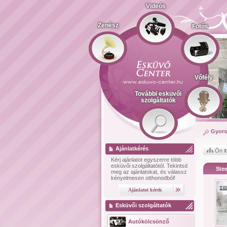
Videós
Zenész
Fotós
Vőfély
További esküvői
szolgáltatók
Gyors
Ajánlatkérés
Ön it
Kérj ajánlatot
egyszerre több
esküvői szolgáltatótól.
Tekintsd
Ste
meg az ajánlatokat, és válassz
kényelmesen otthonodból!
Esküvői szolgáltatók
Autókölcsönző