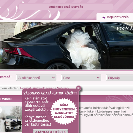
Autókölcsönző Sülysáp
Bejelentkezés
kereső:
t van jelenleg:
Főoldal
/
Autókölcsönző
/
Sülysáp
el Wheel
Bemutatkozás:
Cégünk extrém autók bérbeadásával foglalkozik.
Folyamatosan bővülő autóparkunk főként különleges amerikai
terepjárókból áll, melyek sofőrrel együtt bérelhetőek például esküvő
autónak, fotózásokra, v...