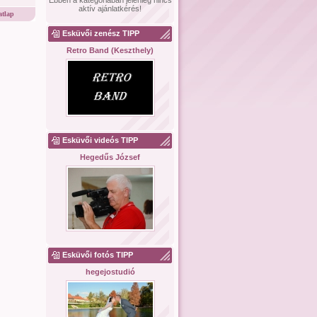
Ebben a kategóriában jelenleg nincs
aktív ajánlatkérés!
tlap
Esküvői zenész TIPP
Retro Band (Keszthely)
Esküvői videós TIPP
Hegedűs József
Esküvői fotós TIPP
hegejostudió