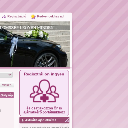
Regisztráció
Kedvencekhez ad
Regisztráljon ingyen
Vissza
Sülysáp
és csatlakozzon Ön is
i
ajánlatkérő portálunkhoz!
Aktuális ajánlatkérés