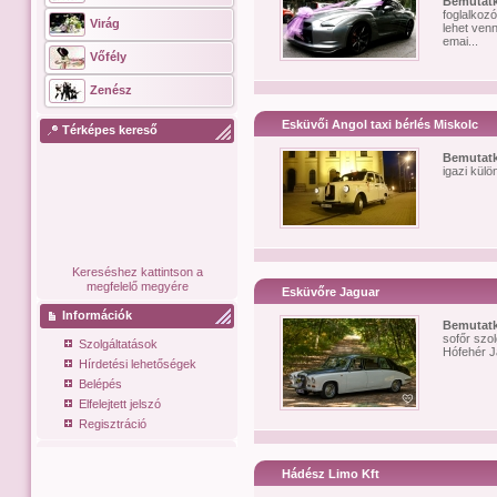
Bemutat
foglalkoz
Virág
lehet ven
emai...
Vőfély
Zenész
Esküvői Angol taxi bérlés Miskolc
Térképes kereső
Bemutat
igazi külö
Kereséshez kattintson a
megfelelő megyére
Esküvőre Jaguar
Információk
Bemutat
sofőr szol
Szolgáltatások
Hófehér Ja
Hírdetési lehetőségek
Belépés
Elfelejtett jelszó
Regisztráció
Hádész Limo Kft