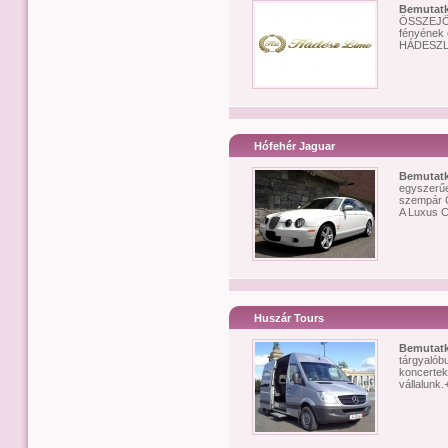
Bemutat
ÖSSZEJÖV
fényének 
HÁDESZLIM
Hófehér Jaguar
Bemutat
egyszerűe
szempár Ö
A Luxus C
Huszár Tours
Bemutat
tárgyalóbu
koncertek
vállalunk