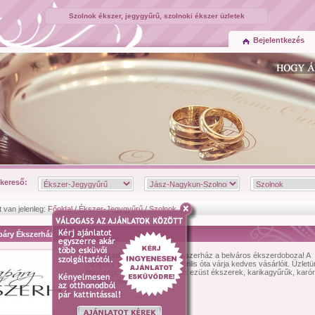
Szolnok ékszer, jegygyűrű, szolnoki ékszer üzletek
Bejelentkezés
kereső:
t van jelenleg:
Főoldal
/
Ékszer-Jegygyűrű
/
Szolnok
páry Ékszerház
Bemutatkozás:
Szapáry Ékszerház a belváros ékszerdoboza! A
Szapáry Ékszerház 2005. április óta várja kedves vásárlóit. Üzlet
minőségi, márkázott arany és ezüst ékszerek, karikagyűrűk, karó
széles választékáva...