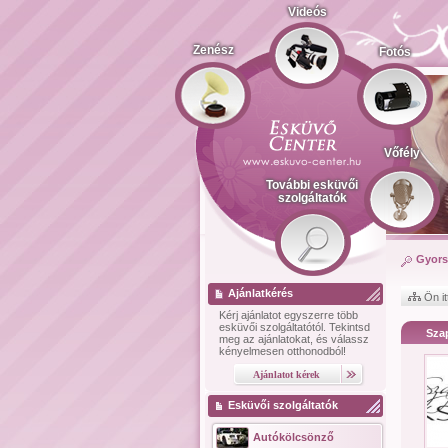
Videós
Zenész
Fotós
Vőfély
További esküvői
szolgáltatók
Gyors
Ajánlatkérés
Ön it
Kérj ajánlatot
egyszerre több
esküvői szolgáltatótól.
Tekintsd
Sza
meg az ajánlatokat, és válassz
kényelmesen otthonodból!
Esküvői szolgáltatók
Autókölcsönző