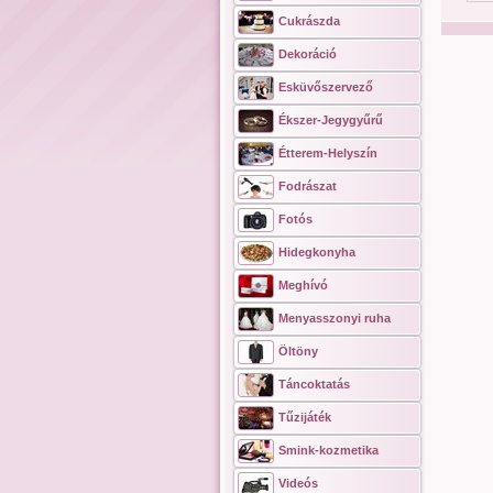
Cukrászda
Dekoráció
Esküvőszervező
Ékszer-Jegygyűrű
Étterem-Helyszín
Fodrászat
Fotós
Hidegkonyha
Meghívó
Menyasszonyi ruha
Öltöny
Táncoktatás
Tűzijáték
Smink-kozmetika
Videós