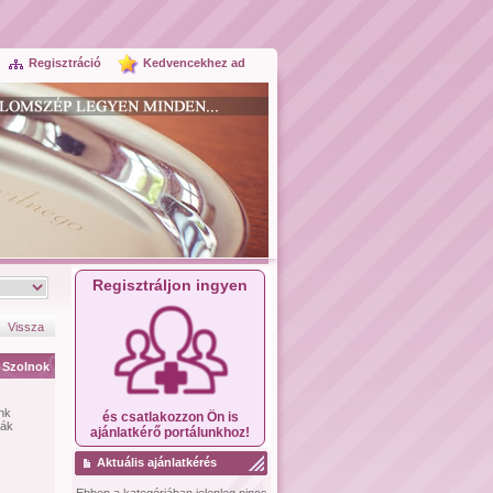
Regisztráció
Kedvencekhez ad
Regisztráljon ingyen
Vissza
Szolnok
ünk
és csatlakozzon Ön is
rák
ajánlatkérő portálunkhoz!
Aktuális ajánlatkérés