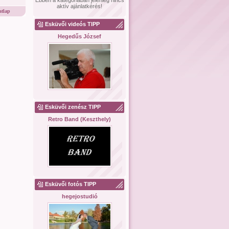
Ebben a kategóriában jelenleg nincs
aktív ajánlatkérés!
tlap
Esküvői videós TIPP
Hegedűs József
Esküvői zenész TIPP
Retro Band (Keszthely)
Esküvői fotós TIPP
hegejostudió