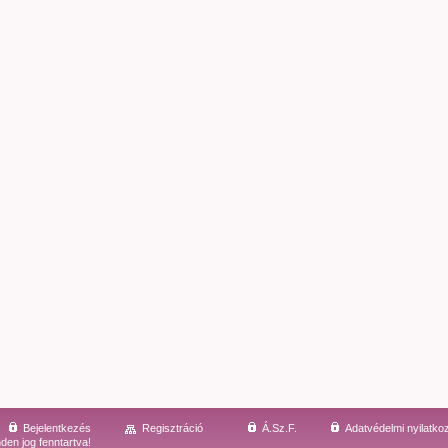
Bejelentkezés
Regisztráció
Á.Sz.F.
Adatvédelmi nyilatko
den jog fenntartva!