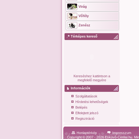
Virág
Vőfély
Zenész
Térképes kereső
Kereséshez kattintson a
megfelelő megyére
Információk
Szolgáltatások
Hírdetési lehetőségek
Belépés
Elfelejtett jelszó
Regisztráció
Honlaptérkép
Impresszum
Copyright © 2007 - 2026 Esküvő-Center.hu. Min