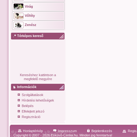
Virág
Vőfély
Zenész
Térképes kereső
Kereséshez kattintson a
megfelelő megyére
Információk
Szolgáltatások
Hírdetési lehetőségek
Belépés
Elfelejtett jelszó
Regisztráció
Honlaptérkép
Impresszum
Bejelentkezés
Regis
Copyright © 2007 - 2026 Esküvő-Center.hu. Minden jog fenntartva!