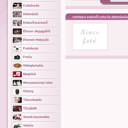
Cukrászda
Dekoráció
nefelejcs esküvői ruha és dekoráció
Esküvőszervező
Ékszer-Jegygyűrű
Étterem-Helyszín
Fodrászat
Fotós
Hidegkonyha
Meghívó
Menyasszonyi ruha
Öltöny
Táncoktatás
Tűzijáték
Smink-kozmetika
Videós