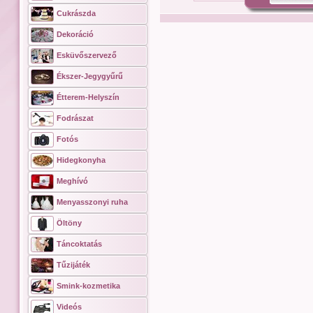
Cukrászda
Dekoráció
Esküvőszervező
Ékszer-Jegygyűrű
Étterem-Helyszín
Fodrászat
Fotós
Hidegkonyha
Meghívó
Menyasszonyi ruha
Öltöny
Táncoktatás
Tűzijáték
Smink-kozmetika
Videós