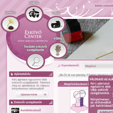
Videós
Siklós esküvői
Zenész
Fotós
Vőfély
További esküvői
szolgáltatók
Gyorskereső:
Ajánlatkérés
Ön itt van jelenleg:
Főoldal
/
Meghívó
/
S
Kérj ajánlatot
egyszerre több
esküvői szolgáltatótól.
Tekintsd
Meghívódiszkont Kft.
meg az ajánlatokat, és válassz
kényelmesen otthonodból!
Bemutat
www.meghi
fizetési l
Esküvői szolgáltatók
Autókölcsönző