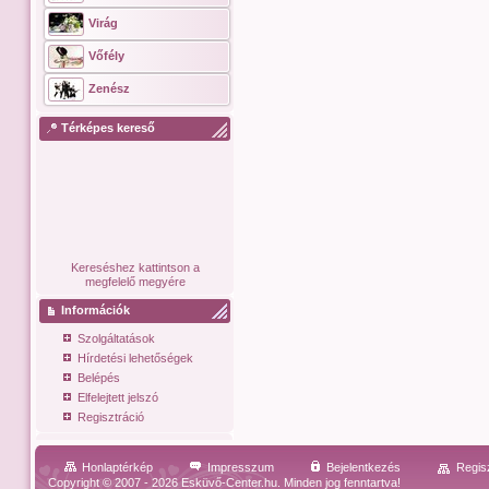
Virág
Vőfély
Zenész
Térképes kereső
Kereséshez kattintson a
megfelelő megyére
Információk
Szolgáltatások
Hírdetési lehetőségek
Belépés
Elfelejtett jelszó
Regisztráció
Honlaptérkép
Impresszum
Bejelentkezés
Regis
Copyright © 2007 - 2026 Esküvő-Center.hu. Minden jog fenntartva!