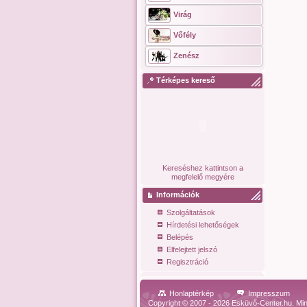
Virág
Vőfély
Zenész
Térképes kereső
Kereséshez kattintson a
megfelelő megyére
Információk
Szolgáltatások
Hírdetési lehetőségek
Belépés
Elfelejtett jelszó
Regisztráció
Honlaptérkép
Impresszum
Copyright © 2007 - 2026 Esküvő-Center.hu. Min