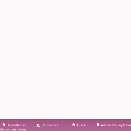
Bejelentkezés
Regisztráció
Á.Sz.F.
Adatvédelmi nyilatko
den jog fenntartva!