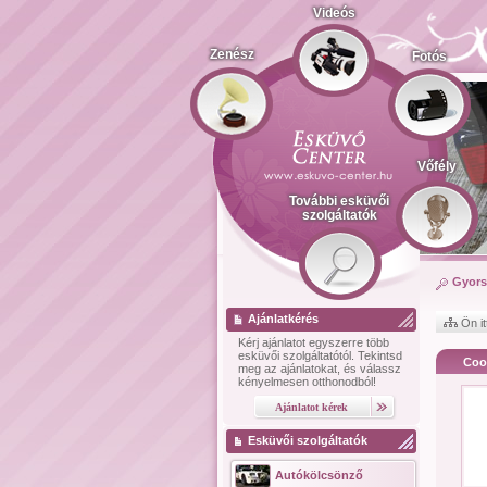
Videós
Zenész
Fotós
Vőfély
További esküvői
szolgáltatók
Gyors
Ajánlatkérés
Ön it
Kérj ajánlatot
egyszerre több
esküvői szolgáltatótól.
Tekintsd
Coo
meg az ajánlatokat, és válassz
kényelmesen otthonodból!
Esküvői szolgáltatók
Autókölcsönző