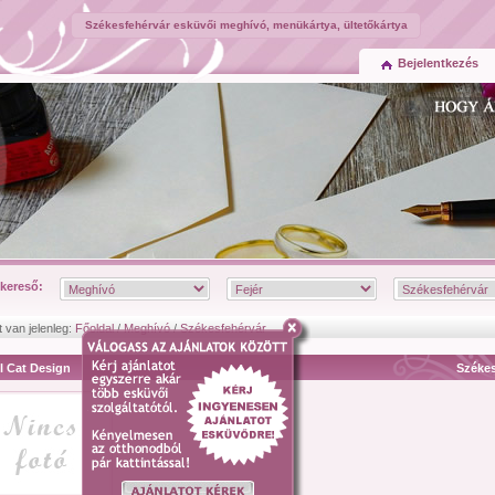
Székesfehérvár esküvői meghívó, menükártya, ültetőkártya
Bejelentkezés
kereső:
t van jelenleg:
Főoldal
/
Meghívó
/
Székesfehérvár
l Cat Design
Székes