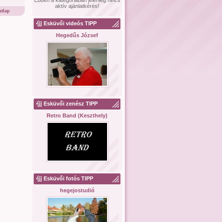
Ebben a kategóriában jelenleg nincs
aktív ajánlatkérés!
tlap
Esküvői videós TIPP
Hegedűs József
Esküvői zenész TIPP
Retro Band (Keszthely)
Esküvői fotós TIPP
hegejostudió