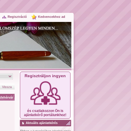
Regisztráció
Kedvencekhez ad
Regisztráljon ingyen
Vissza
fehérvár
és csatlakozzon Ön is
ajánlatkérő portálunkhoz!
Aktuális ajánlatkérés