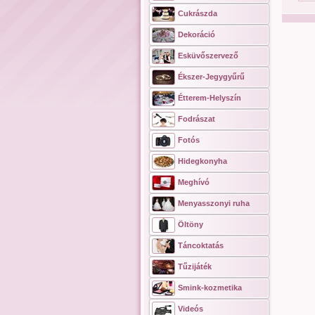
Cukrászda
Dekoráció
Esküvőszervező
Ékszer-Jegygyűrű
Étterem-Helyszín
Fodrászat
Fotós
Hidegkonyha
Meghívó
Menyasszonyi ruha
Öltöny
Táncoktatás
Tűzijáték
Smink-kozmetika
Videós