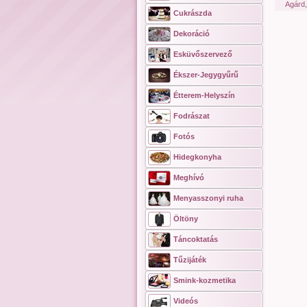
Agárd
Cukrászda
Dekoráció
Esküvőszervező
Ékszer-Jegygyűrű
Étterem-Helyszín
Fodrászat
Fotós
Hidegkonyha
Meghívó
Menyasszonyi ruha
Öltöny
Táncoktatás
Tűzijáték
Smink-kozmetika
Videós