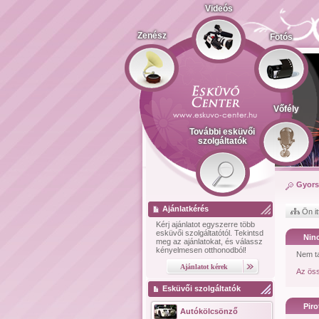
Videós
Zenész
Fotós
Vőfély
További esküvői
szolgáltatók
Gyors
Ajánlatkérés
Ön it
Kérj ajánlatot
egyszerre több
esküvői szolgáltatótól.
Tekintsd
Ninc
meg az ajánlatokat, és válassz
kényelmesen otthonodból!
Nem ta
Az öss
Esküvői szolgáltatók
Piro
Autókölcsönző