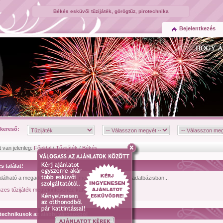
Békés esküvői tűzijáték, görögtűz, pirotechnika
Bejelentkezés
kereső:
t van jelenleg:
Főoldal
/
Tűzijáték
/
Békés
s találat!
lálható a megadott feltételeknek megfelelő tűzijáték az adatbázisban...
zes tűzijáték megtekintéséhez kattintson ide!
technikusok az alábbi városokból