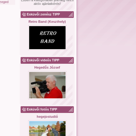
Ebben a kategóriában jelenleg nincs
zeged
aktív ajánlatkérés!
Esküvői zenész TIPP
Retro Band (Keszthely)
Esküvői videós TIPP
Hegedűs József
Esküvői fotós TIPP
hegejostudió