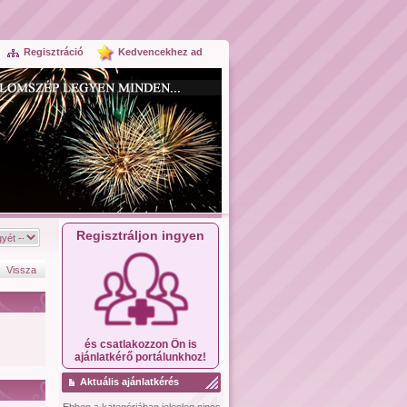
Regisztráció
Kedvencekhez ad
Regisztráljon ingyen
Vissza
és csatlakozzon Ön is
ajánlatkérő portálunkhoz!
Aktuális ajánlatkérés