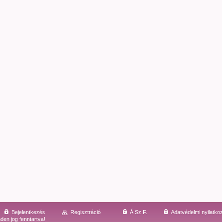
Bejelentkezés
Regisztráció
Á.Sz.F.
Adatvédelmi nyilatko
den jog fenntartva!