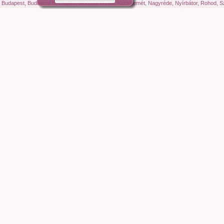
,
Budapest
,
Budapest Iii
,
Cegléd
,
Gödöllő
,
Gyula
,
Kecskemét
,
Nagyréde
,
Nyírbátor
,
Rohod
,
S