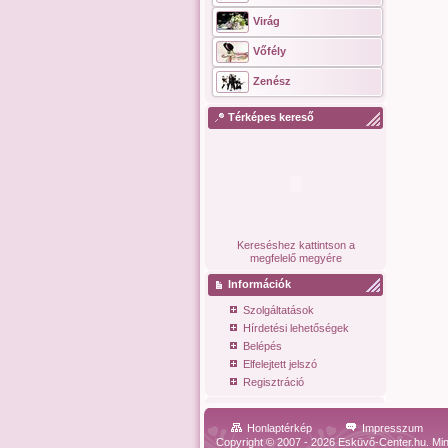
Virág
Vőfély
Zenész
Térképes kereső
Kereséshez kattintson a
megfelelő megyére
Információk
Szolgáltatások
Hírdetési lehetőségek
Belépés
Elfelejtett jelszó
Regisztráció
Honlaptérkép
Impresszum
Copyright © 2007 - 2026 Esküvő-Center.hu. Min