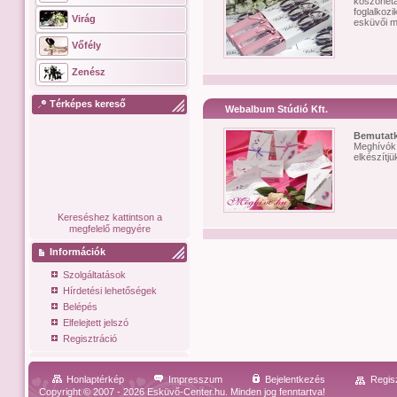
köszöneta
foglalkoz
Virág
esküvői me
Vőfély
Zenész
Térképes kereső
Webalbum Stúdió Kft.
Bemutat
Meghívók,
elkészítj
Kereséshez kattintson a
megfelelő megyére
Információk
Szolgáltatások
Hírdetési lehetőségek
Belépés
Elfelejtett jelszó
Regisztráció
Honlaptérkép
Impresszum
Bejelentkezés
Regis
Copyright © 2007 - 2026 Esküvő-Center.hu. Minden jog fenntartva!