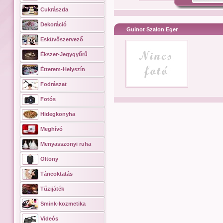
Cukrászda
Dekoráció
Guinot Szalon Eger
Esküvőszervező
Ékszer-Jegygyűrű
Étterem-Helyszín
Fodrászat
Fotós
Hidegkonyha
Meghívó
Menyasszonyi ruha
Öltöny
Táncoktatás
Tűzijáték
Smink-kozmetika
Videós