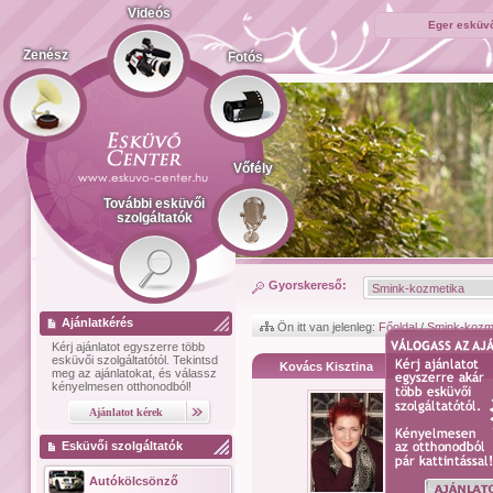
Videós
Eger esküvő
Zenész
Fotós
Vőfély
További esküvői
szolgáltatók
Gyorskereső:
Ajánlatkérés
Ön itt van jelenleg:
Főoldal
/
Smink-kozm
Kérj ajánlatot
egyszerre több
esküvői szolgáltatótól.
Tekintsd
Kovács Kisztina
meg az ajánlatokat, és válassz
kényelmesen otthonodból!
Esküvői szolgáltatók
Autókölcsönző