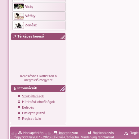
Virág
Vőfély
Zenész
Térképes kereső
Kereséshez kattintson a
megfelelő megyére
Információk
Szolgáltatások
Hírdetési lehetőségek
Belépés
Elfelejtett jelszó
Regisztráció
Honlaptérkép
Impresszum
Bejelentkezés
Regis
Copyright © 2007 - 2026 Esküvő-Center.hu. Minden jog fenntartva!