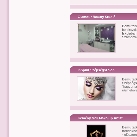
Glamour Beauty Studió
Bemutat
ben kezd
Iskolában
Számomra 
inSpirit Szépségszalon
Bemutat
Szépségsz
"hagyomán
elérhetővé
Kemény Meli Make-up Artist
Bemutat
trendekbe
- előszere