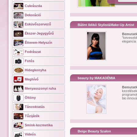
Cukrászda
Dekoráció
Esküvőszervező
Bálint Ildikó Stylist&Make-Up Artist
Ékszer-Jegygyűrű
Bemutat
"kevesebb 
elegancia
Étterem-Helyszín
Fodrászat
Fotós
Hidegkonyha
beauty by MAKADÉMIA
Meghívó
Bemutat
Menyasszonyi ruha
kezelések
programok.
Öltöny
bio innovác
Táncoktatás
Tűzijáték
Smink-kozmetika
Beige Beauty Szalon
Videós