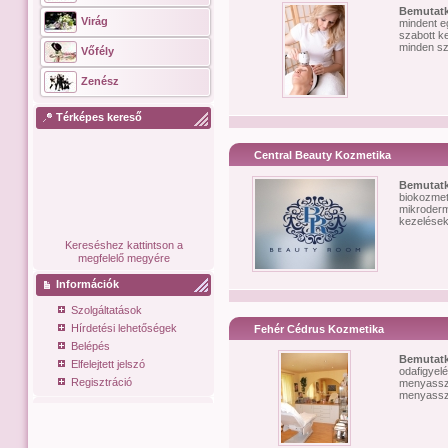
Bemutat
Virág
mindent e
szabott k
minden szé
Vőfély
Zenész
Térképes kereső
Central Beauty Kozmetika
Bemutat
biokozmet
mikroderm
kezelések,
Kereséshez kattintson a
megfelelő megyére
Információk
Szolgáltatások
Hírdetési lehetőségek
Fehér Cédrus Kozmetika
Belépés
Bemutat
Elfelejtett jelszó
odafigyel
Regisztráció
menyasszo
menyasszo