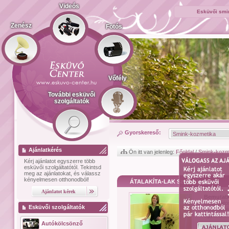
Videós
Esküvői smi
Zenész
Fotós
Vőfély
További esküvői
szolgáltatók
Gyorskereső:
Ajánlatkérés
Ön itt van jelenleg:
Főoldal
/
Smink-kozm
Kérj ajánlatot
egyszerre több
esküvői szolgáltatótól.
Tekintsd
meg az ajánlatokat, és válassz
kényelmesen otthonodból!
ÁTALAKÍTA-LAK Szépségszalon
Bemutat
csodálato
Esküvői szolgáltatók
megjelené
egyaránt. 
Autókölcsönző