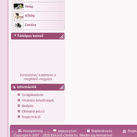
Virág
Vőfély
Zenész
Térképes kereső
Kereséshez kattintson a
megfelelő megyére
Információk
Szolgáltatások
Hírdetési lehetőségek
Belépés
Elfelejtett jelszó
Regisztráció
Honlaptérkép
Impresszum
Bejelentkezés
Regis
Copyright © 2007 - 2026 Esküvő-Center.hu. Minden jog fenntartva!