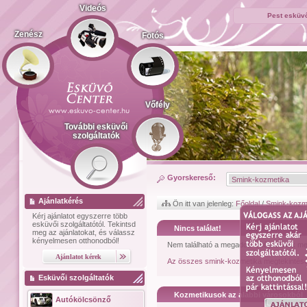
Videós
Pest esküvő
Zenész
Fotós
Vőfély
További esküvői
szolgáltatók
Gyorskereső:
Ajánlatkérés
Ön itt van jelenleg:
Főoldal
/
Smink-kozm
Kérj ajánlatot
egyszerre több
esküvői szolgáltatótól.
Tekintsd
Nincs találat!
meg az ajánlatokat, és válassz
kényelmesen otthonodból!
Nem található a megadott feltételeknek m
Az összes smink-kozmetika megtekintéséh
Esküvői szolgáltatók
Kozmetikusok az alábbi városokból
Autókölcsönző