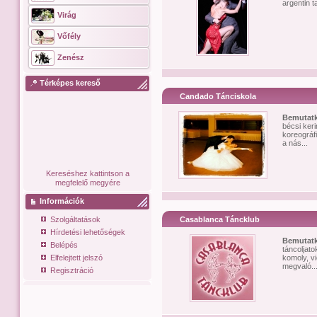
argentin t
Virág
Vőfély
Zenész
Térképes kereső
Candado Tánciskola
Bemutat
bécsi keri
koreográfi
a nás...
Kereséshez kattintson a
megfelelő megyére
Információk
Szolgáltatások
Casablanca Táncklub
Hírdetési lehetőségek
Bemutat
Belépés
táncoljato
Elfelejtett jelszó
komoly, v
megvaló..
Regisztráció