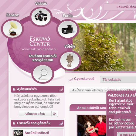
Videós
Esküvői tánc
Zenész
Fotós
Vőfély
További esküvői
szolgáltatók
Gyorskereső:
Ajánlatkérés
Ön itt van jelenleg:
Főoldal
/
Táncoktatá
Kérj ajánlatot
egyszerre több
<
esküvői szolgáltatótól.
Tekintsd
meg az ajánlatokat, és válassz
kényelmesen otthonodból!
Antal esküvői tánctanítás
Bemutat
koreográf
Esküvői szolgáltatók
Fontos ne
adjatok el
Autókölcsönző