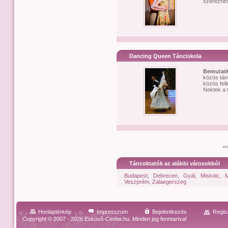
szerezhes
Dancing Queen Tánciskola
Bemutat
közös tán
közös fell
Nektek a t
<
Táncoktatók az alábbi városokból
Budapest
,
Debrecen
,
Gyál
,
Miskolc
,
M
Veszprém
,
Zalaegerszeg
Honlaptérkép
Impresszum
Bejelentkezés
Regis
Copyright © 2007 - 2026 Esküvő-Center.hu. Minden jog fenntartva!