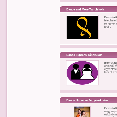
Dance and More Tánciskola
Bemutat
feledhetet
rengetek 
fogj...
Dance Express Tánciskola
Bemutat
esküvői t
egyezteté
táncot sze
Dance Universe Jegyesoktatás
Bemutat
nagy napo
esküvő na