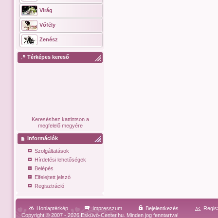
Virág
Vőfély
Zenész
Térképes kereső
Kereséshez kattintson a
megfelelő megyére
Információk
Szolgáltatások
Hírdetési lehetőségek
Belépés
Elfelejtett jelszó
Regisztráció
Honlaptérkép
Impresszum
Bejelentkezés
Regis
Copyright © 2007 - 2026 Esküvő-Center.hu. Minden jog fenntartva!