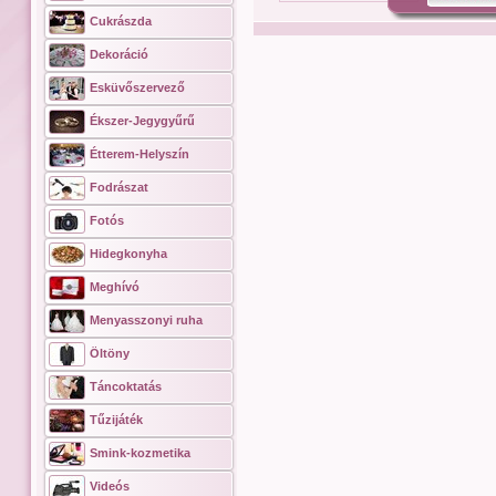
Cukrászda
Dekoráció
Esküvőszervező
Ékszer-Jegygyűrű
Étterem-Helyszín
Fodrászat
Fotós
Hidegkonyha
Meghívó
Menyasszonyi ruha
Öltöny
Táncoktatás
Tűzijáték
Smink-kozmetika
Videós