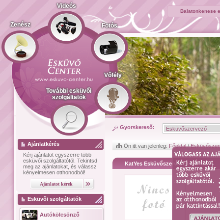
Videós
Balatonkenese 
Zenész
Fotós
Vőfély
További esküvői
szolgáltatók
Gyorskereső:
Ajánlatkérés
Ön itt van jelenleg:
Főoldal
/
Esküvőszer
Kérj ajánlatot
egyszerre több
esküvői szolgáltatótól.
Tekintsd
KatYes Esküvőszervezés
meg az ajánlatokat, és válassz
kényelmesen otthonodból!
Esküvői szolgáltatók
Autókölcsönző