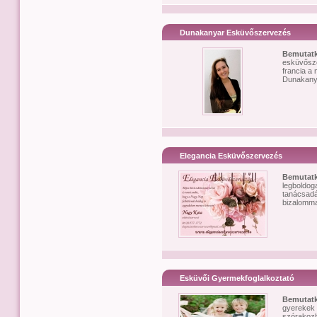
Dunakanyar Esküvőszervezés
Bemutat
esküvősze
francia a
Dunakanya
Elegancia Esküvőszervezés
Bemutat
legboldog
tanácsadá
bizalommal
Esküvői Gyermekfoglalkoztató
Bemutat
gyerekek i
szórakoz