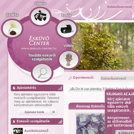
Videós
Esküvőszervező, 
Zenész
Fotós
Vőfély
További esküvői
szolgáltatók
Gyorskereső:
Ajánlatkérés
Ön itt van jelenleg:
Főoldal
/
Esküvőszer
Kérj ajánlatot
egyszerre több
<< 
esküvői szolgáltatótól.
Tekintsd
meg az ajánlatokat, és válassz
kényelmesen otthonodból!
Álomnap Esküvőszervezés
Bemutat
megvalósu
Esküvői szolgáltatók
napja, Ál
hagyjátok
Autókölcsönző