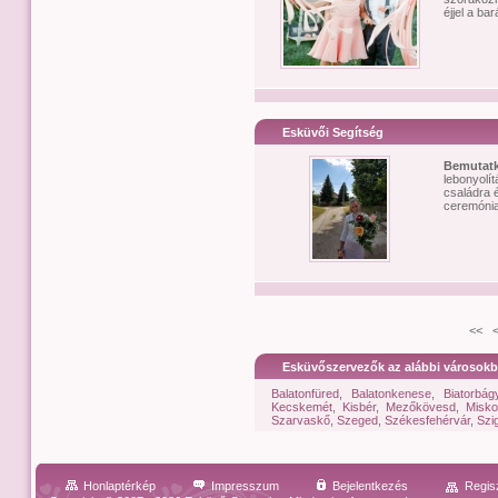
éjjel a ba
Esküvői Segítség
Bemutat
lebonyolít
családra 
ceremónia
<< 
Esküvőszervezők az alábbi városokb
Balatonfüred
,
Balatonkenese
,
Biatorbág
Kecskemét
,
Kisbér
,
Mezőkövesd
,
Misko
Szarvaskő
,
Szeged
,
Székesfehérvár
,
Szi
Honlaptérkép
Impresszum
Bejelentkezés
Regis