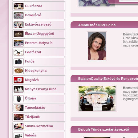
Cukrászda
Dekoráció
Esküvőszervező
Ambrusné Suller Edina
Ékszer-Jegygyűrű
Bemutat
Gratulálo
összekötit
Étterem-Helyszín
nagy öröm
Fodrászat
Fotós
Hidegkonyha
BalatonQuality Esküvő és Rendezvé
Meghívó
Bemutat
Menyasszonyi ruha
nagy napra
habozzato
Öltöny
legmeghat
Táncoktatás
Tűzijáték
Smink-kozmetika
Balogh Tünde szertartásvezető
Videós