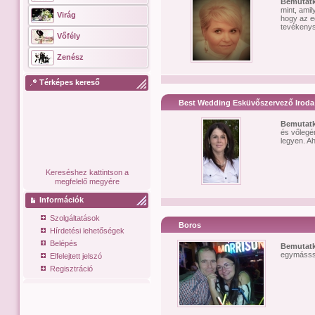
Bemutat
mint, ami
Virág
hogy az e
tevékenys
Vőfély
Zenész
Térképes kereső
Best Wedding Esküvőszervező Iroda
Bemutat
és vőlegé
legyen. A
Kereséshez kattintson a
megfelelő megyére
Információk
Szolgáltatások
Boros
Hírdetési lehetőségek
Belépés
Bemutat
egymásssa
Elfelejtett jelszó
Regisztráció