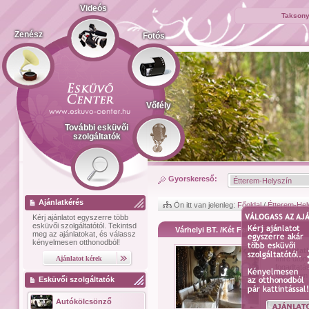
Videós
Taksony
Zenész
Fotós
Vőfély
További esküvői
szolgáltatók
Gyorskereső:
Ajánlatkérés
Ön itt van jelenleg:
Főoldal
/
Étterem-Hel
Kérj ajánlatot
egyszerre több
esküvői szolgáltatótól.
Tekintsd
Várhelyi BT. /Két Fenyő Étterem
meg az ajánlatokat, és válassz
kényelmesen otthonodból!
Bemutat
Imre úton 
fogadtatá
ízlésesen 
Esküvői szolgáltatók
Autókölcsönző