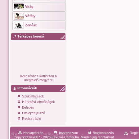
Virág
Vőfély
Zenész
Térképes kereső
Kereséshez kattintson a
megfelelő megyére
Információk
Szolgáltatások
Hírdetési lehetőségek
Belépés
Elfelejtett jelszó
Regisztráció
Honlaptérkép
Impresszum
Bejelentkezés
Regis
Copyright © 2007 - 2026 Esküvő-Center.hu. Minden jog fenntartva!