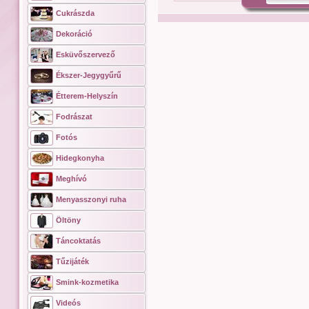
Cukrászda
Dekoráció
Esküvőszervező
Ékszer-Jegygyűrű
Étterem-Helyszín
Fodrászat
Fotós
Hidegkonyha
Meghívó
Menyasszonyi ruha
Öltöny
Táncoktatás
Tűzijáték
Smink-kozmetika
Videós