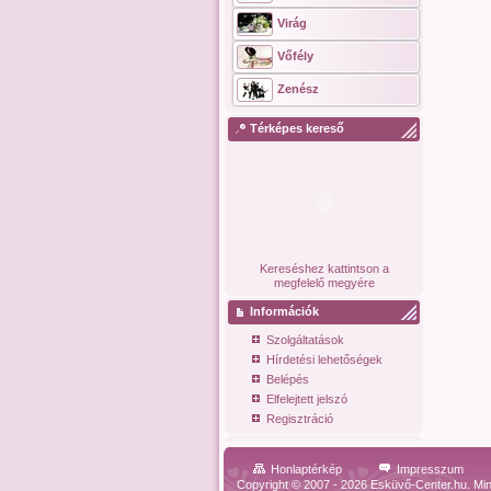
Virág
Vőfély
Zenész
Térképes kereső
Kereséshez kattintson a
megfelelő megyére
Információk
Szolgáltatások
Hírdetési lehetőségek
Belépés
Elfelejtett jelszó
Regisztráció
Honlaptérkép
Impresszum
Copyright © 2007 - 2026 Esküvő-Center.hu. Min