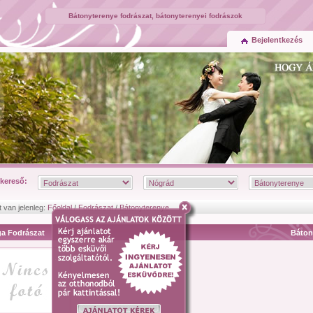
Bátonyterenye fodrászat, bátonyterenyei fodrászok
Bejelentkezés
kereső:
t van jelenleg:
Főoldal
/
Fodrászat
/
Bátonyterenye
ga Fodrászat
Báton