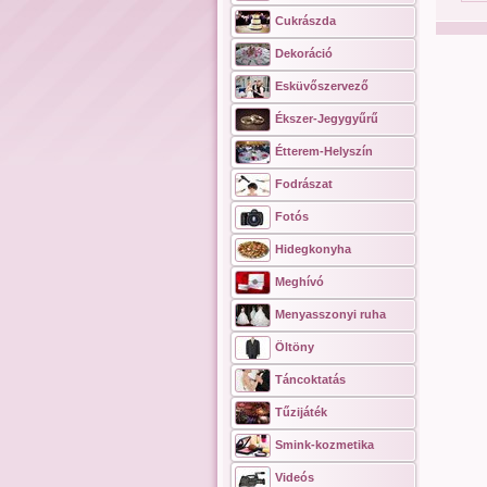
Cukrászda
Dekoráció
Esküvőszervező
Ékszer-Jegygyűrű
Étterem-Helyszín
Fodrászat
Fotós
Hidegkonyha
Meghívó
Menyasszonyi ruha
Öltöny
Táncoktatás
Tűzijáték
Smink-kozmetika
Videós