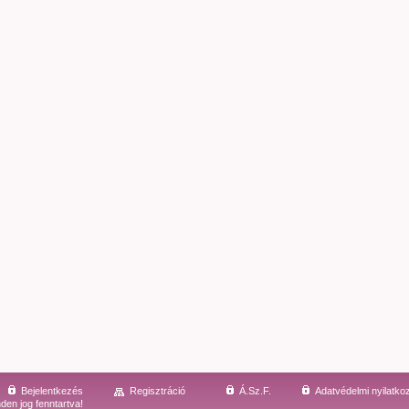
Bejelentkezés
Regisztráció
Á.Sz.F.
Adatvédelmi nyilatko
den jog fenntartva!