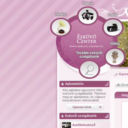
Videós
Zenész
Fotós
Vőfély
További esküvői
szolgáltatók
Gyors
Ajánlatkérés
Ön it
Kérj ajánlatot
egyszerre több
esküvői szolgáltatótól.
Tekintsd
Hel
meg az ajánlatokat, és válassz
kényelmesen otthonodból!
Esküvői szolgáltatók
Autókölcsönző