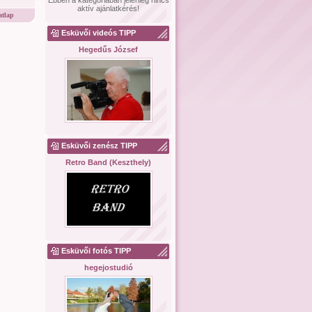
Ebben a kategóriában jelenleg nincs
aktív ajánlatkérés!
tlap
Esküvői videós TIPP
Hegedűs József
Esküvői zenész TIPP
Retro Band (Keszthely)
Esküvői fotós TIPP
hegejostudió