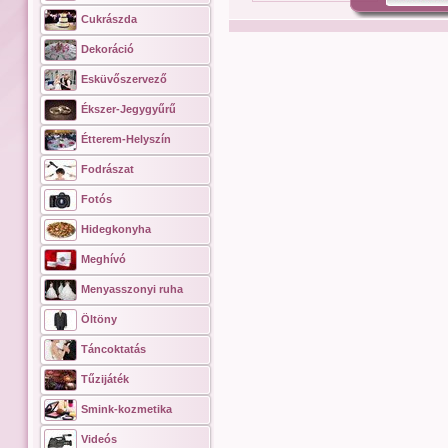
Cukrászda
Dekoráció
Esküvőszervező
Ékszer-Jegygyűrű
Étterem-Helyszín
Fodrászat
Fotós
Hidegkonyha
Meghívó
Menyasszonyi ruha
Öltöny
Táncoktatás
Tűzijáték
Smink-kozmetika
Videós