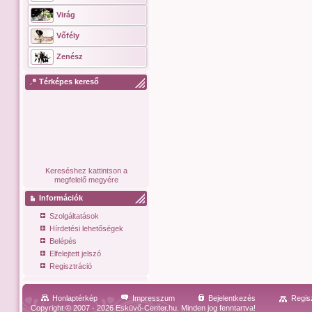
Virág
Vőfély
Zenész
Térképes kereső
Kereséshez kattintson a
megfelelő megyére
Információk
Szolgáltatások
Hírdetési lehetőségek
Belépés
Elfelejtett jelszó
Regisztráció
Honlaptérkép
Impresszum
Bejelentkezés
Regis
Copyright © 2007 - 2026 Esküvő-Center.hu. Minden jog fenntartva!