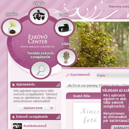
Videós
Öttevény eskü
Zenész
Fotós
Vőfély
További esküvői
szolgáltatók
Gyorskereső:
Ajánlatkérés
Ön itt van jelenleg:
Főoldal
/
Fotós
/
Ötte
Kérj ajánlatot
egyszerre több
esküvői szolgáltatótól.
Tekintsd
Szabó Béla
meg az ajánlatokat, és válassz
kényelmesen otthonodból!
Esküvői szolgáltatók
Autókölcsönző