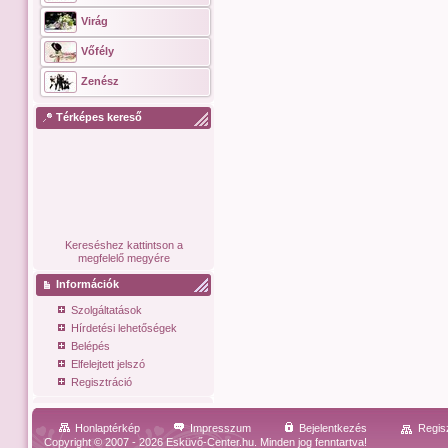
Virág
Vőfély
Zenész
Térképes kereső
Kereséshez kattintson a
megfelelő megyére
Információk
Szolgáltatások
Hírdetési lehetőségek
Belépés
Elfelejtett jelszó
Regisztráció
Honlaptérkép
Impresszum
Bejelentkezés
Regis
Copyright © 2007 - 2026 Esküvő-Center.hu. Minden jog fenntartva!