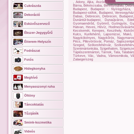
,
Adony
,
Ajka
,
Aszód
,
Baja
,
Balassagy
Bárna
,
Békéscsaba
,
Berettyóújfalu, Deb
Cukrászda
Budapest
,
Budapest - Nyíregyháza
,
Budapest-siófok
,
Budapest, Veresegyhá
Dekoráció
Dabas
,
Debrecen
,
Debrecen, Budapest
Dunántúl-budapest
,
Dunaújváros
,
Edel
Gyomaendrőd
,
Gyömrő
,
Gyöngyös
,
Gy
Esküvőszervező
Hatvan
,
Heves
,
Hévíz
,
Hodmezővásárhe
Kecskemét
,
Kerepes
,
Keszthely
,
Kiskőr
Ékszer-Jegygyűrű
Kulcs
,
Kunfehértó
,
Lajosmizse
,
Makó
Nagykökényes
,
Nagykőrös
,
Nagymaro
Pécs
,
Pilisvörösvár
,
Pomáz
,
Sajószentpé
Étterem-Helyszín
Szeged
,
Székesfehérvár
,
Székesfehér
Szentmártonkáta
,
Szigethalom
,
Szigetsz
Fodrászat
Tápiószentmárton
,
Tárnok
,
Tata
,
Tatabán
Túrkeve
,
Vác
,
Vadna
,
Vámosmikola
,
Vá
Zalaegerszeg
Fotós
Hidegkonyha
Meghívó
Menyasszonyi ruha
Öltöny
Táncoktatás
Tűzijáték
Smink-kozmetika
Videós