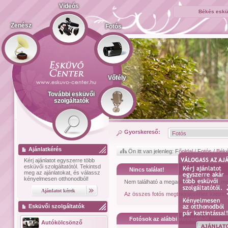
Videós
Békés esküv
Zenész
Fotós
Vőfély
További esküvői
szolgáltatók
Gyorskereső:
Ajánlatkérés
Ön itt van jelenleg:
Főoldal
/
Fotós
/
Bék
Kérj ajánlatot
egyszerre több
esküvői szolgáltatótól.
Tekintsd
Nincs találat!
meg az ajánlatokat, és válassz
kényelmesen otthonodból!
Nem található a megadott feltételeknek me
Az összes fotós megtekintéséhez kattints
Esküvői szolgáltatók
Fotósok az alábbi városokból
Autókölcsönző