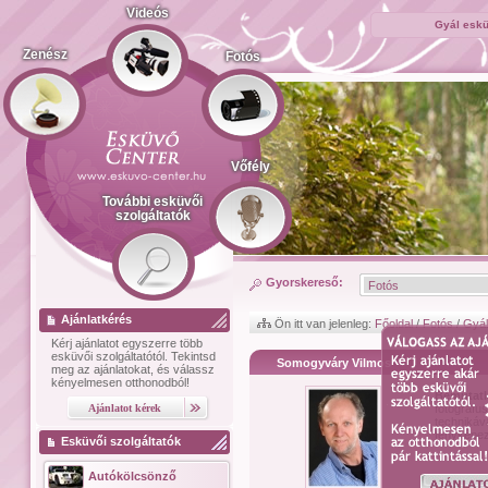
Videós
Gyál eskü
Zenész
Fotós
Vőfély
További esküvői
szolgáltatók
Gyorskereső:
Ajánlatkérés
Ön itt van jelenleg:
Főoldal
/
Fotós
/
Gyál
Kérj ajánlatot
egyszerre több
esküvői szolgáltatótól.
Tekintsd
Somogyváry Vilmos
meg az ajánlatokat, és válassz
kényelmesen otthonodból!
Bemutat
fotográfus
technikáv
fényképez
Esküvői szolgáltatók
Autókölcsönző