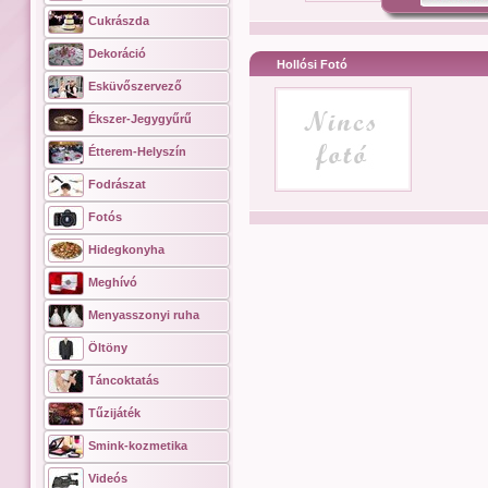
Cukrászda
Dekoráció
Hollósi Fotó
Esküvőszervező
Ékszer-Jegygyűrű
Étterem-Helyszín
Fodrászat
Fotós
Hidegkonyha
Meghívó
Menyasszonyi ruha
Öltöny
Táncoktatás
Tűzijáték
Smink-kozmetika
Videós