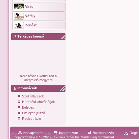
Virág
Vőfély
Zenész
Térképes kereső
Kereséshez kattintson a
megfelelő megyére
Információk
Szolgáltatások
Hírdetési lehetőségek
Belépés
Elfelejtett jelszó
Regisztráció
Honlaptérkép
Impresszum
Bejelentkezés
Regis
Copyright © 2007 - 2026 Esküvő-Center.hu. Minden jog fenntartva!