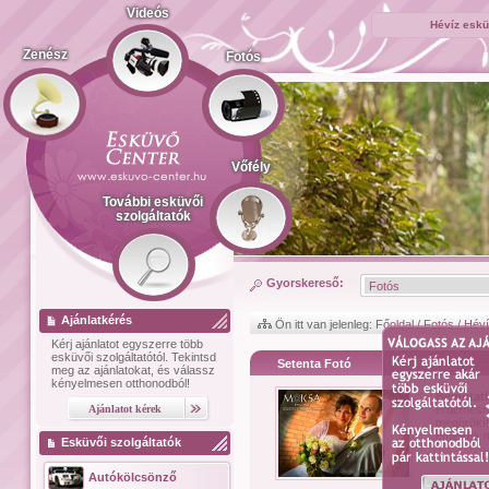
Videós
Hévíz eskü
Zenész
Fotós
Vőfély
További esküvői
szolgáltatók
Gyorskereső:
Ajánlatkérés
Ön itt van jelenleg:
Főoldal
/
Fotós
/
Hév
Kérj ajánlatot
egyszerre több
esküvői szolgáltatótól.
Tekintsd
Setenta Fotó
meg az ajánlatokat, és válassz
kényelmesen otthonodból!
Bemutat
érdemesne
megörökít
emlékek me
Esküvői szolgáltatók
Autókölcsönző