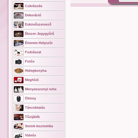
Cukrászda
Dekoráció
Esküvőszervező
Ékszer-Jegygyűrű
Étterem-Helyszín
Fodrászat
Fotós
Hidegkonyha
Meghívó
Menyasszonyi ruha
Öltöny
Táncoktatás
Tűzijáték
Smink-kozmetika
Videós