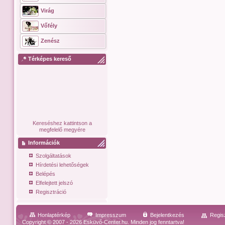
Virág
Vőfély
Zenész
Térképes kereső
Kereséshez kattintson a
megfelelő megyére
Információk
Szolgáltatások
Hírdetési lehetőségek
Belépés
Elfelejtett jelszó
Regisztráció
Honlaptérkép
Impresszum
Bejelentkezés
Regis
Copyright © 2007 - 2026 Esküvő-Center.hu. Minden jog fenntartva!