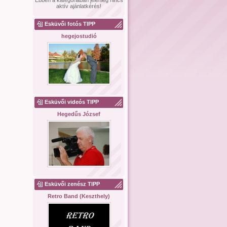
Ebben a kategóriában jelenleg nincs
aktív ajánlatkérés!
Esküvői fotós TIPP
hegejostudió
Esküvői videós TIPP
Hegedűs József
Esküvői zenész TIPP
Retro Band (Keszthely)