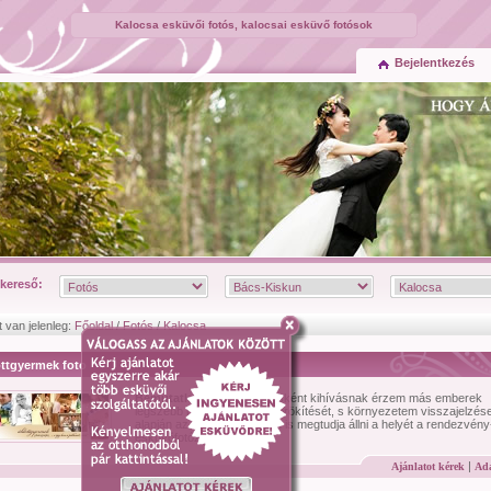
Kalocsa esküvői fotós, kalocsai esküvő fotósok
Bejelentkezés
kereső:
t van jelenleg:
Főoldal
/
Fotós
/
Kalocsa
ottgyermek foto
Bemutatkozás:
Fiatal fotósként kihívásnak érzem más emberek
legszebb pillanatainak megörökítését, s környezetem visszajelzése
alapján az én perspektívám is megtudja állni a helyét a rendezvény
esküvõfotózás terén...
|
Ajánlatot kérek
Ada