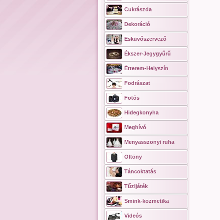
Cukrászda
Dekoráció
Esküvőszervező
Ékszer-Jegygyűrű
Étterem-Helyszín
Fodrászat
Fotós
Hidegkonyha
Meghívó
Menyasszonyi ruha
Öltöny
Táncoktatás
Tűzijáték
Smink-kozmetika
Videós