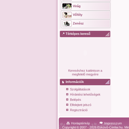
Virág
Vőfély
Zenész
Térképes kereső
Kereséshez kattintson a
megfelelő megyére
Információk
Szolgáltatások
Hírdetési lehetőségek
Belépés
Elfelejtett jelszó
Regisztráció
Honlaptérkép
Impresszum
Copyright © 2007 - 2026 Esküvő-Center.hu. Min