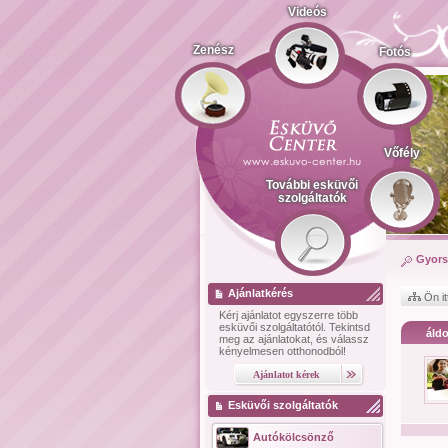
Videós
Zenész
Fotós
Vőfély
További esküvői
szolgáltatók
Gyors
Ajánlatkérés
Ön it
Kérj ajánlatot
egyszerre több
esküvői szolgáltatótól.
Tekintsd
áld
meg az ajánlatokat, és válassz
kényelmesen otthonodból!
Esküvői szolgáltatók
Autókölcsönző