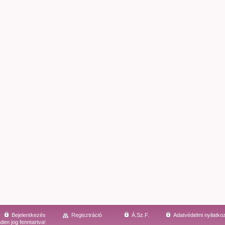
Bejelentkezés
Regisztráció
Á.Sz.F.
Adatvédelmi nyilatko
den jog fenntartva!