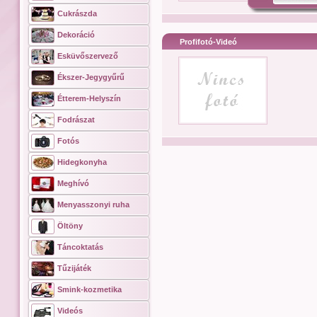
Cukrászda
Dekoráció
Profifotó-Videó
Esküvőszervező
Ékszer-Jegygyűrű
Étterem-Helyszín
Fodrászat
Fotós
Hidegkonyha
Meghívó
Menyasszonyi ruha
Öltöny
Táncoktatás
Tűzijáték
Smink-kozmetika
Videós