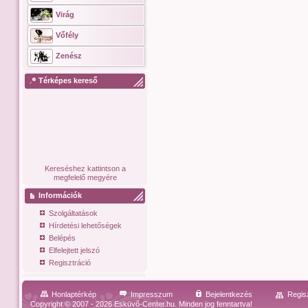
Virág
Vőfély
Zenész
Térképes kereső
Kereséshez kattintson a
megfelelő megyére
Információk
Szolgáltatások
Hírdetési lehetőségek
Belépés
Elfelejtett jelszó
Regisztráció
Honlaptérkép
Impresszum
Bejelentkezés
Regis
Copyright © 2007 - 2026 Esküvő-Center.hu. Minden jog fenntartva!