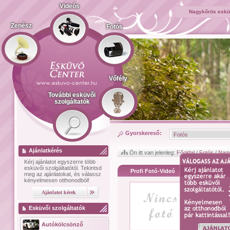
Videós
Nagykőrös esküv
Zenész
Fotós
Vőfély
További esküvői
szolgáltatók
Gyorskereső:
Ajánlatkérés
Ön itt van jelenleg:
Főoldal
/
Fotós
/
Nag
Kérj ajánlatot
egyszerre több
esküvői szolgáltatótól.
Tekintsd
Profi Fotó-Videó
meg az ajánlatokat, és válassz
kényelmesen otthonodból!
Esküvői szolgáltatók
Autókölcsönző