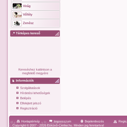
Virág
Vőfély
Zenész
Térképes kereső
Kereséshez kattintson a
megfelelő megyére
Információk
Szolgáltatások
Hírdetési lehetőségek
Belépés
Elfelejtett jelszó
Regisztráció
Honlaptérkép
Impresszum
Bejelentkezés
Regis
Copyright © 2007 - 2026 Esküvő-Center.hu. Minden jog fenntartva!