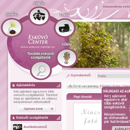
Videós
Vámosmikola esküv
Zenész
Fotós
Vőfély
További esküvői
szolgáltatók
Gyorskereső:
Ajánlatkérés
Ön itt van jelenleg:
Főoldal
/
Fotós
/
Vám
Kérj ajánlatot
egyszerre több
esküvői szolgáltatótól.
Tekintsd
Papi Arnold
meg az ajánlatokat, és válassz
kényelmesen otthonodból!
Esküvői szolgáltatók
Autókölcsönző