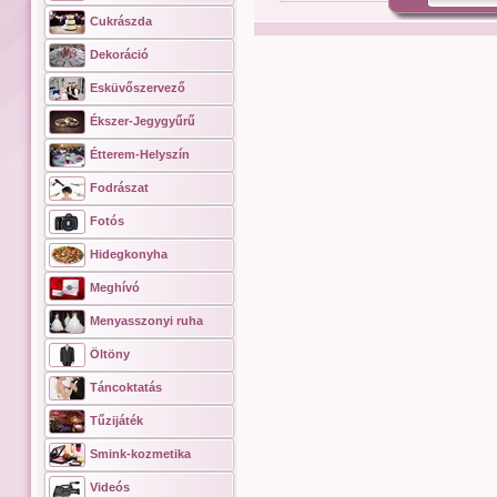
Cukrászda
Dekoráció
Esküvőszervező
Ékszer-Jegygyűrű
Étterem-Helyszín
Fodrászat
Fotós
Hidegkonyha
Meghívó
Menyasszonyi ruha
Öltöny
Táncoktatás
Tűzijáték
Smink-kozmetika
Videós