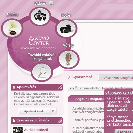
Videós
Zenész
Fotós
Vőfély
További esküvői
szolgáltatók
Gyorskereső:
Ajánlatkérés
Ön itt van jelenleg:
Főoldal
/
Ajánlatkérés
Kérj ajánlatot
egyszerre több
esküvői szolgáltatótól.
Tekintsd
Segítünk megtalálni az esküvői szolg
meg az ajánlatokat, és válassz
kényelmesen otthonodból!
Az alábbi űrlap kitöltésével kérhetsz
szem
esküvői szolgáltatóktól.
Esküvői portálunk jelenleg
1474
esküvői sz
Esküvői szolgáltatók
Küld el ajánlatkérésed
kényelmesen ott
Autókölcsönző
esküvői kategóriában.