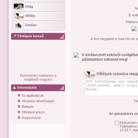
Virág
N
E-mai
Vőfély
Telefon
Zenész
Térképes kereső
A fent megadott e-mail cím és t
A kiválasztott esküvői szolgált
alábbiakban adhatod meg!
Vőfélyek számára megj
Kereséshez kattintson a
megfelelő megyére
Információk
Szolgáltatások
Hírdetési lehetőségek
Te
Belépés
Elfelejtett jelszó
Az ajánlatkérés t
Regisztráció
Elolvastam 
Feltételeket
(
Á.SZ.F
,
Ada