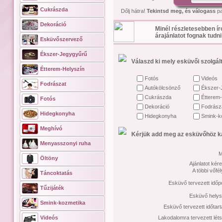
Cukrászda
Dőlj hátra!
Tekintsd meg, és válogass
pa
Dekoráció
Minél részletesebben ír
árajánlatot fognak tudni
Esküvőszervező
Ékszer-Jegygyűrű
Válaszd ki mely esküvői szolgált
Étterem-Helyszín
Fotós
Videós
Fodrászat
Autókölcsönző
Ékszer-
Cukrászda
Étterem-
Fotós
Dekoráció
Fodrász
Hidegkonyha
Hidegkonyha
Smink-k
Meghívó
Kérjük add meg az esküvőhöz ka
Menyasszonyi ruha
M
Öltöny
Ajánlatot kére
A többi vőfé
Táncoktatás
Esküvő tervezett időp
Tűzijáték
Esküvő helys
Smink-kozmetika
Esküvő tervezett időtar
Videós
Lakodalomra tervezett lét