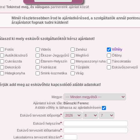
átra!
Tekintsd meg, és válogass
partnereink ajánlati közül!
Minél részletesebben írod le ajánlatkérésed, a szolgáltatók annál ponto
árajánlatot fognak tudni küldeni!
álaszd ki mely esküvői szolgáltatóktól kérsz ajánlatot!
Fotós
Videós
Zenész
Vőfély
Autókölcsönző
Ékszer-Jegygyűrű
Meghívó
Öltöny
Cukrászda
Étterem-Helyszín
Menyasszonyi ruha
Táncoktatás
Dekoráció
Fodrászat
Tűzijáték
Esküvőszervező
Hidegkonyha
Smink-kozmetika
Virág
érjük add meg az esküvőhöz kapcsolódó alábbi adatokat!
Megye:
Ajánlatot kérek tőle:
Bánszki Ferenc
A többi vőfély is láthassa az ajánlatkérésem
*
Esküvő tervezett időpontja
:
*
Esküvő helyszíne
:
*
Esküvő tervezett időtartalma
:
*
Lakodalomra tervezett létszám
: