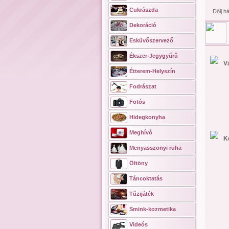
Cukrászda
Dőlj h
Dekoráció
Esküvőszervező
Ékszer-Jegygyűrű
V
Étterem-Helyszín
Fodrászat
Fotós
Hidegkonyha
Meghívó
K
Menyasszonyi ruha
Öltöny
Táncoktatás
Tűzijáték
Smink-kozmetika
Videós