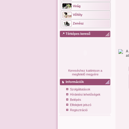
Virág
Vőfély
Zenész
Térképes kereső
A
a
Kereséshez kattintson a
megfelelő megyére
Információk
Szolgáltatások
Hírdetési lehetőségek
Belépés
Elfelejtett jelszó
Regisztráció