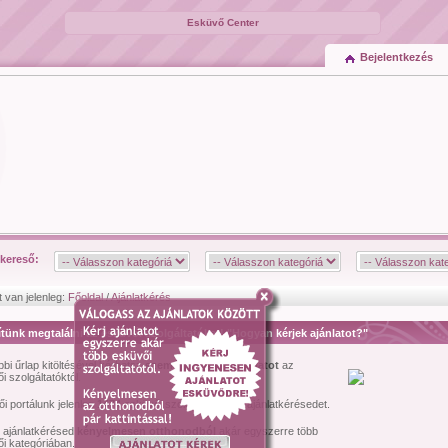
Esküvő Center
Bejelentkezés
kereső:
t van jelenleg:
Főoldal
/
Ajánlatkérés
tünk megtalálni az esküvői szolgáltatókat! "Hogyan kérjek ajánlatot?"
bbi űrlap kitöltésével kérhetsz
személyre szóló ajánlatot
az
i szolgáltatóktól.
i portálunk jelenleg
1474
esküvői szolgáltató várja ajánlatkérésedet.
l ajánlatkérésed
kényelmesen otthonodból
akár egyszerre több
i kategóriában.