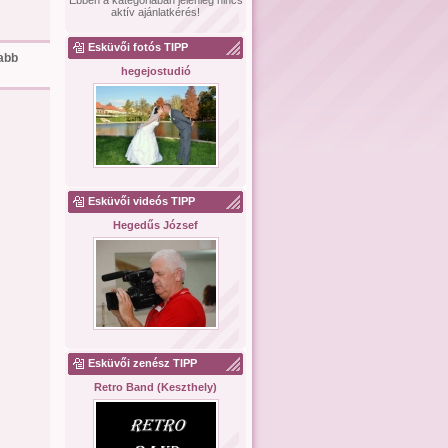
Ebben a kategóriában jelenleg nincs
aktív ajánlatkérés!
Esküvői fotós TIPP
sabb
hegejostudió
Esküvői videós TIPP
Hegedűs József
Esküvői zenész TIPP
Retro Band (Keszthely)