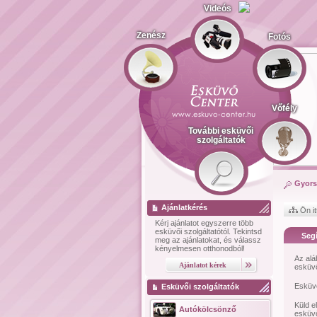
Videós
Zenész
Fotós
Vőfély
További esküvői
szolgáltatók
Gyors
Ajánlatkérés
Ön it
Kérj ajánlatot
egyszerre több
esküvői szolgáltatótól.
Tekintsd
Segí
meg az ajánlatokat, és válassz
kényelmesen otthonodból!
Az alá
esküvő
Esküvő
Esküvői szolgáltatók
Küld e
Autókölcsönző
esküvő