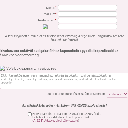
*
Neved
:
*
E-mail cím
:
*
Telefonszám
:
A fent megadott e-mail cím és telefonszám kizárólag a regisztrált Szolgáltatók részére
lesznek elérhetőek!
 kiválasztott esküvői szolgáltatókhoz kapcsolódó egyedi elképzeléseid az
lábbiakban adhatod meg!
Vőfélyek számára megjegyzés:
Telefonos megkeresések száma maximum:
Az ajánlatkérés teljesmértékben INGYENES szolgáltatás!
Elolvastam és elfogadom az Általános Szerződési
Feltételeket és Adatkezelési Tájékoztatót.
(
Á.SZ.F
,
Adatkezelési tájékoztató
)