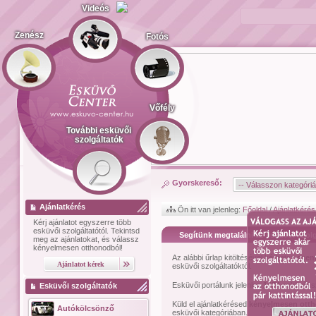
Videós
Zenész
Fotós
Vőfély
További esküvői
szolgáltatók
Gyorskereső:
Ajánlatkérés
Ön itt van jelenleg:
Főoldal
/
Ajánlatkérés
Kérj ajánlatot
egyszerre több
esküvői szolgáltatótól.
Tekintsd
Segítünk megtalálni az esküvői szolg
meg az ajánlatokat, és válassz
kényelmesen otthonodból!
Az alábbi űrlap kitöltésével kérhetsz
szem
esküvői szolgáltatóktól.
Esküvői portálunk jelenleg
1474
esküvői sz
Esküvői szolgáltatók
Küld el ajánlatkérésed
kényelmesen ott
Autókölcsönző
esküvői kategóriában.