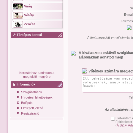
Virág
N
E-mai
Vőfély
Telefon
Zenész
Térképes kereső
A fent megadott e-mail cím és t
A kiválasztott esküvői szolgált
alábbiakban adhatod meg!
Vőfélyek számára megjeg
Kereséshez kattintson a
megfelelő megyére
Információk
Szolgáltatások
Hírdetési lehetőségek
Te
Belépés
Elfelejtett jelszó
Az ajánlatkérés t
Regisztráció
Elolvastam 
Feltételeket
(
Á.SZ.F
,
Ada