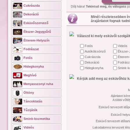
Cukrászda
Dőlj hátra!
Tekintsd meg, és válogass
pa
Dekoráció
Minél részletesebben ír
árajánlatot fognak tudni
Esküvőszervező
Ékszer-Jegygyűrű
Válaszd ki mely esküvői szolgált
Étterem-Helyszín
Fotós
Videós
Fodrászat
Autókölcsönző
Ékszer-
Cukrászda
Étterem-
Fotós
Dekoráció
Fodrász
Hidegkonyha
Hidegkonyha
Smink-k
Meghívó
Kérjük add meg az esküvőhöz ka
Menyasszonyi ruha
M
Öltöny
Ajánlatot kére
A többi vőfé
Táncoktatás
Esküvő tervezett időp
Tűzijáték
Esküvő helys
Smink-kozmetika
Esküvő tervezett időtar
Videós
Lakodalomra tervezett lét