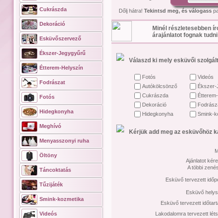
Cukrászda
Dőlj hátra!
Tekintsd meg, és válogass
pa
Dekoráció
Minél részletesebben ír
árajánlatot fognak tudni
Esküvőszervező
Ékszer-Jegygyűrű
Válaszd ki mely esküvői szolgált
Étterem-Helyszín
Fotós
Videós
Fodrászat
Autókölcsönző
Ékszer-
Cukrászda
Étterem-
Fotós
Dekoráció
Fodrász
Hidegkonyha
Hidegkonyha
Smink-k
Meghívó
Kérjük add meg az esküvőhöz ka
Menyasszonyi ruha
M
Öltöny
Ajánlatot kére
A többi zené
Táncoktatás
Esküvő tervezett időp
Tűzijáték
Esküvő helys
Smink-kozmetika
Esküvő tervezett időtar
Videós
Lakodalomra tervezett lét