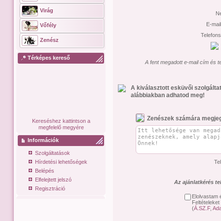
Virág
N
E-mai
Vőfély
Telefon
Zenész
Térképes kereső
A fent megadott e-mail cím és t
A kiválasztott esküvői szolgált
alábbiakban adhatod meg!
Zenészek számára megje
Kereséshez kattintson a
megfelelő megyére
Információk
Szolgáltatások
Hírdetési lehetőségek
Te
Belépés
Elfelejtett jelszó
Az ajánlatkérés t
Regisztráció
Elolvastam 
Feltételeket
(
Á.SZ.F
,
Ada