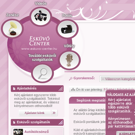
Videós
Zenész
Fotós
Vőfély
További esküvői
szolgáltatók
Gyorskereső:
Ajánlatkérés
Ön itt van jelenleg:
Főoldal
/
Ajánlatkérés
Kérj ajánlatot
egyszerre több
esküvői szolgáltatótól.
Tekintsd
Segítünk megtalálni az esküvői szolg
meg az ajánlatokat, és válassz
kényelmesen otthonodból!
Az alábbi űrlap kitöltésével kérhetsz
szem
esküvői szolgáltatóktól.
Esküvői portálunk jelenleg
1474
esküvői sz
Esküvői szolgáltatók
Küld el ajánlatkérésed
kényelmesen ott
Autókölcsönző
esküvői kategóriában.