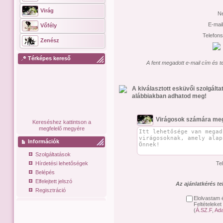
Virág
N
E-mai
Vőfély
Telefon
Zenész
Térképes kereső
A fent megadott e-mail cím és t
A kiválasztott esküvői szolgált
alábbiakban adhatod meg!
Virágosok számára meg
Kereséshez kattintson a
megfelelő megyére
Információk
Szolgáltatások
Hírdetési lehetőségek
Te
Belépés
Elfelejtett jelszó
Az ajánlatkérés t
Regisztráció
Elolvastam 
Feltételeket
(
Á.SZ.F
,
Ada