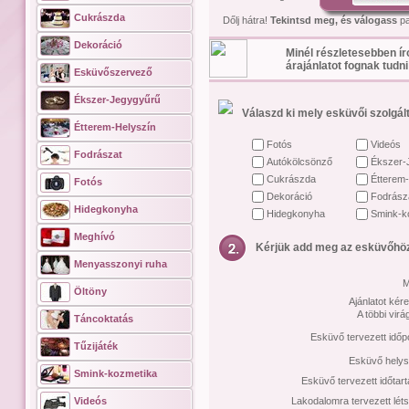
Cukrászda
Dőlj hátra!
Tekintsd meg, és válogass
pa
Dekoráció
Minél részletesebben ír
árajánlatot fognak tudni
Esküvőszervező
Ékszer-Jegygyűrű
Válaszd ki mely esküvői szolgált
Étterem-Helyszín
Fotós
Videós
Fodrászat
Autókölcsönző
Ékszer-
Cukrászda
Étterem-
Fotós
Dekoráció
Fodrász
Hidegkonyha
Hidegkonyha
Smink-k
Meghívó
Kérjük add meg az esküvőhöz
Menyasszonyi ruha
M
Öltöny
Ajánlatot kére
A többi vir
Táncoktatás
Esküvő tervezett időp
Tűzijáték
Esküvő helys
Smink-kozmetika
Esküvő tervezett időtar
Videós
Lakodalomra tervezett lét