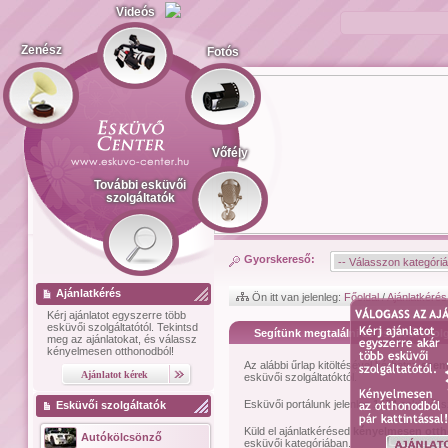
Videós
Zenész
Fotós
Vőfély
További esküvői
szolgáltatók
Gyorskereső:
Ajánlatkérés
Ön itt van jelenleg:
Főoldal
/
Ajánlatkérés
Kérj ajánlatot
egyszerre több
esküvői szolgáltatótól.
Tekintsd
Segítünk megtalálni az esküvői szolg
meg az ajánlatokat, és válassz
kényelmesen otthonodból!
Az alábbi űrlap kitöltésével kérhetsz
szem
esküvői szolgáltatóktól.
Esküvői portálunk jelenleg
1474
esküvői sz
Esküvői szolgáltatók
Küld el ajánlatkérésed
kényelmesen ott
Autókölcsönző
esküvői kategóriában.