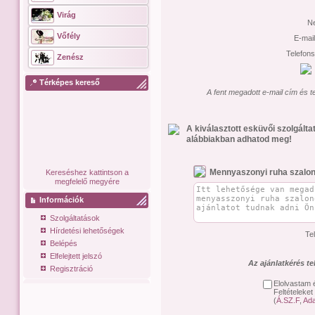
Virág
N
Vőfély
E-mai
Telefon
Zenész
Térképes kereső
A fent megadott e-mail cím és t
A kiválasztott esküvői szolgált
alábbiakban adhatod meg!
Mennyaszonyi ruha szalo
Kereséshez kattintson a
megfelelő megyére
Információk
Szolgáltatások
Hírdetési lehetőségek
Te
Belépés
Elfelejtett jelszó
Az ajánlatkérés t
Regisztráció
Elolvastam 
Feltételeket
(
Á.SZ.F
,
Ada