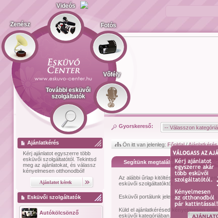
Videós
Zenész
Fotós
Vőfély
További esküvői
szolgáltatók
Gyorskereső:
Ajánlatkérés
Ön itt van jelenleg:
Főoldal
/
Ajánlatkérés
Kérj ajánlatot
egyszerre több
esküvői szolgáltatótól.
Tekintsd
Segítünk megtalálni az esküvői szolg
meg az ajánlatokat, és válassz
kényelmesen otthonodból!
Az alábbi űrlap kitöltésével kérhetsz
szem
esküvői szolgáltatóktól.
Esküvői portálunk jelenleg
1474
esküvői sz
Esküvői szolgáltatók
Küld el ajánlatkérésed
kényelmesen ott
Autókölcsönző
esküvői kategóriában.