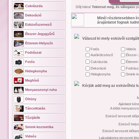
Cukrászda
Dőlj hátra!
Tekintsd meg, és válogass
pa
Dekoráció
Minél részletesebben ír
árajánlatot fognak tudni
Esküvőszervező
Ékszer-Jegygyűrű
Válaszd ki mely esküvői szolgált
Étterem-Helyszín
Fotós
Videós
Fodrászat
Autókölcsönző
Ékszer-
Fotós
Cukrászda
Étterem-
Dekoráció
Fodrász
Hidegkonyha
Hidegkonyha
Smink-k
Meghívó
Kérjük add meg az esküvőhöz ka
Menyasszonyi ruha
M
Öltöny
Ajánlatot kére
Táncoktatás
A többi menyasszon
Esküvő tervezett időp
Tűzijáték
Esküvő helys
Smink-kozmetika
Esküvő tervezett időtar
Videós
Lakodalomra tervezett lét