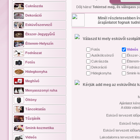
Cukrászda
Dőlj hátra!
Tekintsd meg, és válogass
pa
Dekoráció
Minél részletesebben ír
árajánlatot fognak tudni
Esküvőszervező
Ékszer-Jegygyűrű
Válaszd ki mely esküvői szolgált
Étterem-Helyszín
Fotós
Videós
Fodrászat
Autókölcsönző
Ékszer-
Cukrászda
Étterem-
Fotós
Dekoráció
Fodrász
Hidegkonyha
Hidegkonyha
Smink-k
Meghívó
Kérjük add meg az esküvőhöz ka
Menyasszonyi ruha
M
Öltöny
Ajánlatot kére
A többi vide
Táncoktatás
Esküvő tervezett időp
Tűzijáték
Esküvő helys
Smink-kozmetika
Esküvő tervezett időtar
Videós
Lakodalomra tervezett lét