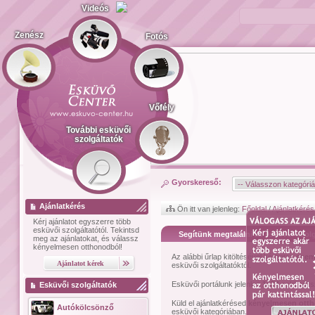
Videós
Zenész
Fotós
Vőfély
További esküvői
szolgáltatók
Gyorskereső:
Ajánlatkérés
Ön itt van jelenleg:
Főoldal
/
Ajánlatkérés
Kérj ajánlatot
egyszerre több
esküvői szolgáltatótól.
Tekintsd
Segítünk megtalálni az esküvői szolg
meg az ajánlatokat, és válassz
kényelmesen otthonodból!
Az alábbi űrlap kitöltésével kérhetsz
szem
esküvői szolgáltatóktól.
Esküvői portálunk jelenleg
1474
esküvői sz
Esküvői szolgáltatók
Küld el ajánlatkérésed
kényelmesen ott
Autókölcsönző
esküvői kategóriában.