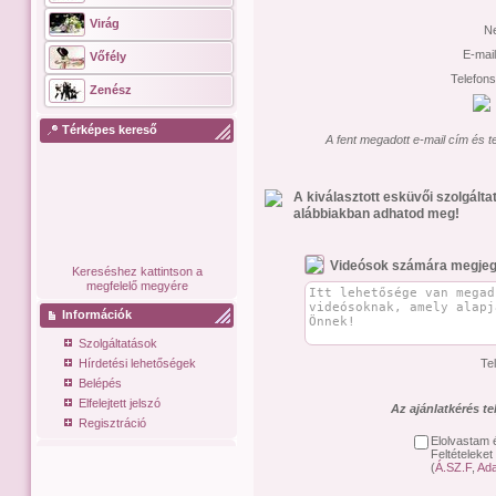
Virág
N
E-mai
Vőfély
Telefon
Zenész
Térképes kereső
A fent megadott e-mail cím és t
A kiválasztott esküvői szolgált
alábbiakban adhatod meg!
Videósok számára megjeg
Kereséshez kattintson a
megfelelő megyére
Információk
Szolgáltatások
Hírdetési lehetőségek
Te
Belépés
Elfelejtett jelszó
Az ajánlatkérés t
Regisztráció
Elolvastam 
Feltételeket
(
Á.SZ.F
,
Ada