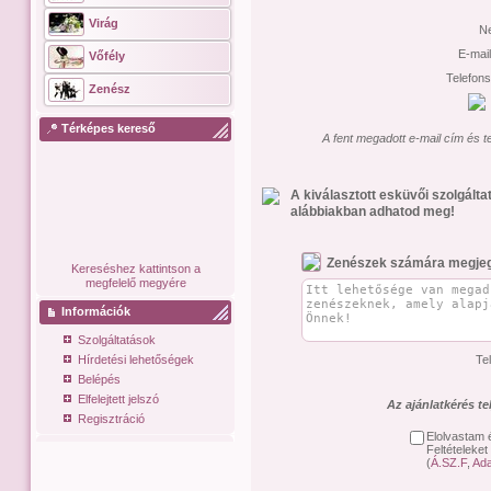
Virág
N
E-mai
Vőfély
Telefon
Zenész
Térképes kereső
A fent megadott e-mail cím és t
A kiválasztott esküvői szolgált
alábbiakban adhatod meg!
Zenészek számára megje
Kereséshez kattintson a
megfelelő megyére
Információk
Szolgáltatások
Hírdetési lehetőségek
Te
Belépés
Elfelejtett jelszó
Az ajánlatkérés t
Regisztráció
Elolvastam 
Feltételeket
(
Á.SZ.F
,
Ada