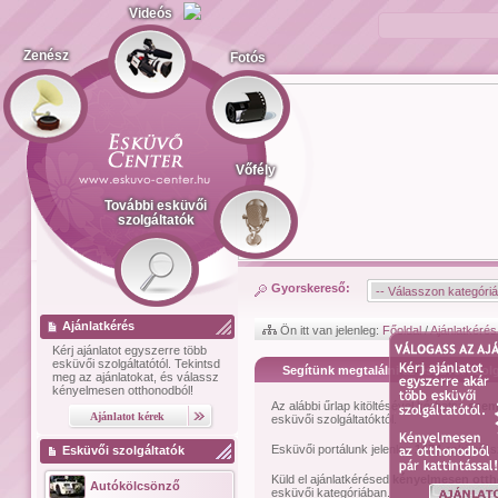
Videós
Zenész
Fotós
Vőfély
További esküvői
szolgáltatók
Gyorskereső:
Ajánlatkérés
Ön itt van jelenleg:
Főoldal
/
Ajánlatkérés
Kérj ajánlatot
egyszerre több
esküvői szolgáltatótól.
Tekintsd
Segítünk megtalálni az esküvői szolg
meg az ajánlatokat, és válassz
kényelmesen otthonodból!
Az alábbi űrlap kitöltésével kérhetsz
szem
esküvői szolgáltatóktól.
Esküvői portálunk jelenleg
1474
esküvői sz
Esküvői szolgáltatók
Küld el ajánlatkérésed
kényelmesen ott
Autókölcsönző
esküvői kategóriában.