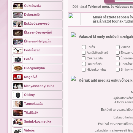
Cukrászda
Dőlj hátra!
Tekintsd meg, és válogass
pa
Dekoráció
Minél részletesebben ír
árajánlatot fognak tudni
Esküvőszervező
Ékszer-Jegygyűrű
Válaszd ki mely esküvői szolgált
Étterem-Helyszín
Fotós
Videós
Fodrászat
Autókölcsönző
Ékszer-
Cukrászda
Étterem-
Fotós
Dekoráció
Fodrász
Hidegkonyha
Hidegkonyha
Smink-k
Meghívó
Kérjük add meg az esküvőhöz ka
Menyasszonyi ruha
M
Öltöny
Ajánlatot kére
A többi zené
Táncoktatás
Esküvő tervezett időp
Tűzijáték
Esküvő helys
Smink-kozmetika
Esküvő tervezett időtar
Videós
Lakodalomra tervezett lét