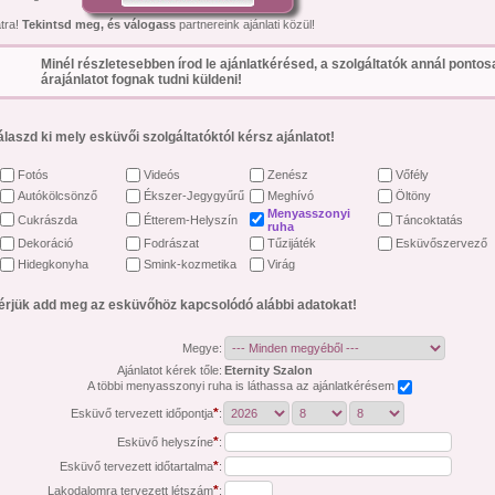
átra!
Tekintsd meg, és válogass
partnereink ajánlati közül!
Minél részletesebben írod le ajánlatkérésed, a szolgáltatók annál ponto
árajánlatot fognak tudni küldeni!
álaszd ki mely esküvői szolgáltatóktól kérsz ajánlatot!
Fotós
Videós
Zenész
Vőfély
Autókölcsönző
Ékszer-Jegygyűrű
Meghívó
Öltöny
Menyasszonyi
Cukrászda
Étterem-Helyszín
Táncoktatás
ruha
Dekoráció
Fodrászat
Tűzijáték
Esküvőszervező
Hidegkonyha
Smink-kozmetika
Virág
érjük add meg az esküvőhöz kapcsolódó alábbi adatokat!
Megye:
Ajánlatot kérek tőle:
Eternity Szalon
A többi menyasszonyi ruha is láthassa az ajánlatkérésem
*
Esküvő tervezett időpontja
:
*
Esküvő helyszíne
:
*
Esküvő tervezett időtartalma
:
*
Lakodalomra tervezett létszám
: