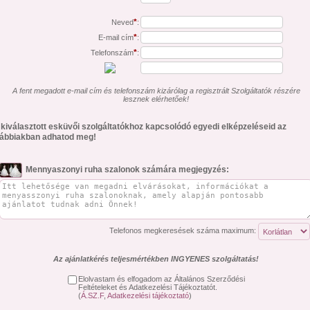
*
Neved
:
*
E-mail cím
:
*
Telefonszám
:
A fent megadott e-mail cím és telefonszám kizárólag a regisztrált Szolgáltatók részére
lesznek elérhetőek!
 kiválasztott esküvői szolgáltatókhoz kapcsolódó egyedi elképzeléseid az
lábbiakban adhatod meg!
Mennyaszonyi ruha szalonok számára megjegyzés:
Telefonos megkeresések száma maximum:
Az ajánlatkérés teljesmértékben INGYENES szolgáltatás!
Elolvastam és elfogadom az Általános Szerződési
Feltételeket és Adatkezelési Tájékoztatót.
(
Á.SZ.F
,
Adatkezelési tájékoztató
)