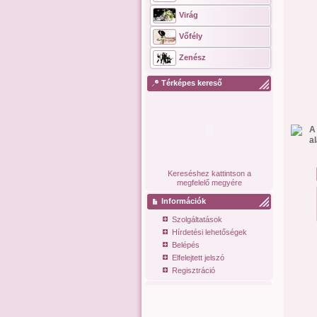
Virág
Vőfély
Zenész
Térképes kereső
A
a
Kereséshez kattintson a
megfelelő megyére
Információk
Szolgáltatások
Hírdetési lehetőségek
Belépés
Elfelejtett jelszó
Regisztráció