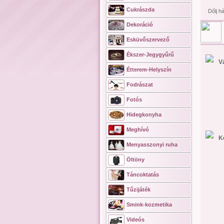
Cukrászda
Dőlj h
Dekoráció
Esküvőszervező
Ékszer-Jegygyűrű
V
Étterem-Helyszín
Fodrászat
Fotós
Hidegkonyha
Meghívó
K
Menyasszonyi ruha
Öltöny
Táncoktatás
Tűzijáték
Smink-kozmetika
Videós