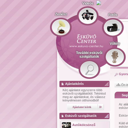
Videós
Zenész
Fotós
Vőfély
További esküvői
szolgáltatók
Gyors
Ajánlatkérés
Ön it
Kérj ajánlatot
egyszerre több
esküvői szolgáltatótól.
Tekintsd
Segí
meg az ajánlatokat, és válassz
kényelmesen otthonodból!
Az alá
esküvő
Esküvő
Esküvői szolgáltatók
Küld e
Autókölcsönző
esküvő