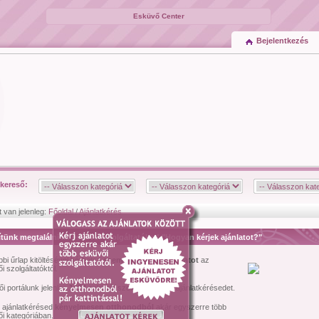
Esküvő Center
Bejelentkezés
kereső:
t van jelenleg:
Főoldal
/
Ajánlatkérés
tünk megtalálni az esküvői szolgáltatókat! "Hogyan kérjek ajánlatot?"
bbi űrlap kitöltésével kérhetsz
személyre szóló ajánlatot
az
i szolgáltatóktól.
i portálunk jelenleg
1474
esküvői szolgáltató várja ajánlatkérésedet.
l ajánlatkérésed
kényelmesen otthonodból
akár egyszerre több
i kategóriában.