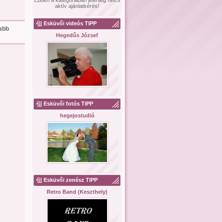
Ebben a kategóriában jelenleg nincs
aktív ajánlatkérés!
Esküvői videós TIPP
sabb
Hegedűs József
Esküvői fotós TIPP
hegejostudió
Esküvői zenész TIPP
Retro Band (Keszthely)