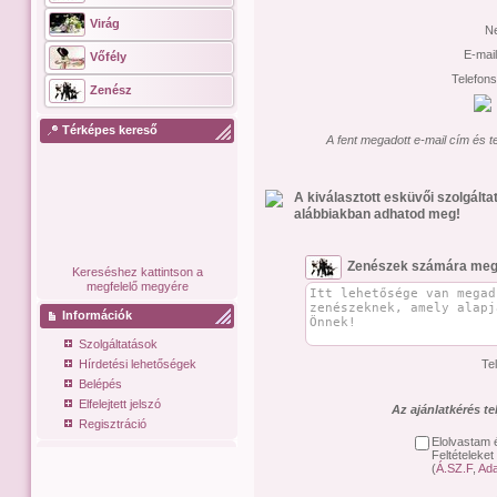
Virág
N
E-mai
Vőfély
Telefon
Zenész
Térképes kereső
A fent megadott e-mail cím és t
A kiválasztott esküvői szolgált
alábbiakban adhatod meg!
Zenészek számára meg
Kereséshez kattintson a
megfelelő megyére
Információk
Szolgáltatások
Hírdetési lehetőségek
Te
Belépés
Elfelejtett jelszó
Az ajánlatkérés t
Regisztráció
Elolvastam 
Feltételeket
(
Á.SZ.F
,
Ada