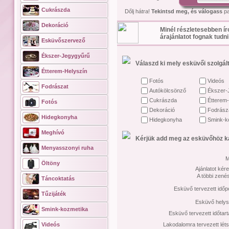
Cukrászda
Dőlj hátra!
Tekintsd meg, és válogass
pa
Dekoráció
Minél részletesebben ír
árajánlatot fognak tudni
Esküvőszervező
Ékszer-Jegygyűrű
Válaszd ki mely esküvői szolgált
Étterem-Helyszín
Fotós
Videós
Fodrászat
Autókölcsönző
Ékszer-
Cukrászda
Étterem-
Fotós
Dekoráció
Fodrász
Hidegkonyha
Hidegkonyha
Smink-k
Meghívó
Kérjük add meg az esküvőhöz ka
Menyasszonyi ruha
M
Öltöny
Ajánlatot kére
A többi zené
Táncoktatás
Esküvő tervezett időp
Tűzijáték
Esküvő helys
Smink-kozmetika
Esküvő tervezett időtar
Videós
Lakodalomra tervezett lét