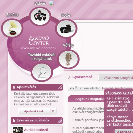
Videós
Zenész
Fotós
Vőfély
További esküvői
szolgáltatók
Gyorskereső:
Ajánlatkérés
Ön itt van jelenleg:
Főoldal
/
Ajánlatkérés
Kérj ajánlatot
egyszerre több
esküvői szolgáltatótól.
Tekintsd
Segítünk megtalálni az esküvői szolg
meg az ajánlatokat, és válassz
kényelmesen otthonodból!
Az alábbi űrlap kitöltésével kérhetsz
szem
esküvői szolgáltatóktól.
Esküvői portálunk jelenleg
1474
esküvői sz
Esküvői szolgáltatók
Küld el ajánlatkérésed
kényelmesen ott
Autókölcsönző
esküvői kategóriában.