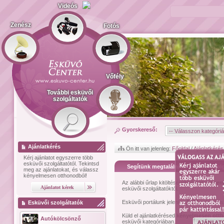
Videós
Zenész
Fotós
Vőfély
További esküvői
szolgáltatók
Gyorskereső:
Ajánlatkérés
Ön itt van jelenleg:
Főoldal
/
Ajánlatkérés
Kérj ajánlatot
egyszerre több
esküvői szolgáltatótól.
Tekintsd
Segítünk megtalálni az esküvői szolg
meg az ajánlatokat, és válassz
kényelmesen otthonodból!
Az alábbi űrlap kitöltésével kérhetsz
szem
esküvői szolgáltatóktól.
Esküvői portálunk jelenleg
1474
esküvői sz
Esküvői szolgáltatók
Küld el ajánlatkérésed
kényelmesen ott
Autókölcsönző
esküvői kategóriában.