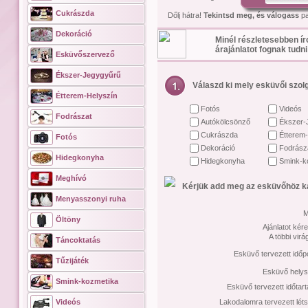
Cukrászda
Dőlj hátra!
Tekintsd meg, és válogass
pa
Dekoráció
Minél részletesebben ír
árajánlatot fognak tudni
Esküvőszervező
Ékszer-Jegygyűrű
Válaszd ki mely esküvői szolg
Étterem-Helyszín
Fotós
Videós
Fodrászat
Autókölcsönző
Ékszer-
Cukrászda
Étterem-
Fotós
Dekoráció
Fodrász
Hidegkonyha
Hidegkonyha
Smink-k
Meghívó
Kérjük add meg az esküvőhöz ka
Menyasszonyi ruha
M
Öltöny
Ajánlatot kére
A többi vir
Táncoktatás
Esküvő tervezett időp
Tűzijáték
Esküvő helys
Smink-kozmetika
Esküvő tervezett időtar
Videós
Lakodalomra tervezett lét