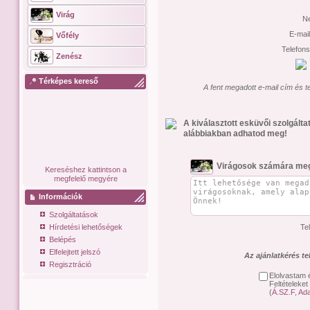
Virág
N
E-mai
Vőfély
Telefon
Zenész
Térképes kereső
A fent megadott e-mail cím és t
A kiválasztott esküvői szolgált
alábbiakban adhatod meg!
Virágosok számára meg
Kereséshez kattintson a
megfelelő megyére
Információk
Szolgáltatások
Hírdetési lehetőségek
Te
Belépés
Elfelejtett jelszó
Az ajánlatkérés t
Regisztráció
Elolvastam 
Feltételeket
(
Á.SZ.F
,
Ada