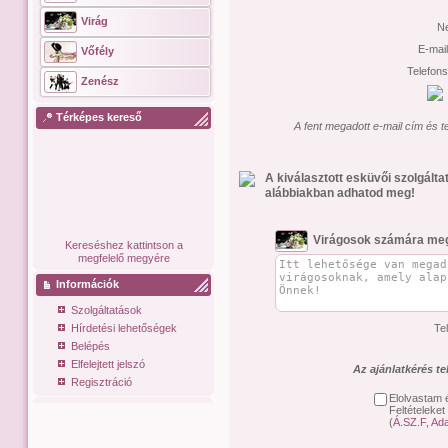
Virág
N
E-mai
Vőfély
Telefon
Zenész
Térképes kereső
A fent megadott e-mail cím és t
A kiválasztott esküvői szolgált
alábbiakban adhatod meg!
Virágosok számára meg
Kereséshez kattintson a
megfelelő megyére
Információk
Szolgáltatások
Hírdetési lehetőségek
Te
Belépés
Elfelejtett jelszó
Az ajánlatkérés t
Regisztráció
Elolvastam 
Feltételeket
(
Á.SZ.F
,
Ada