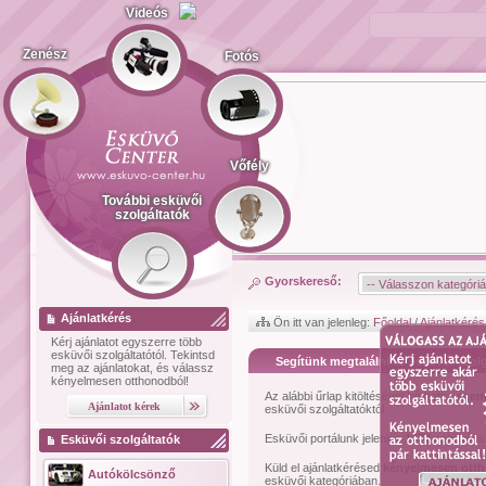
Videós
Zenész
Fotós
Vőfély
További esküvői
szolgáltatók
Gyorskereső:
Ajánlatkérés
Ön itt van jelenleg:
Főoldal
/
Ajánlatkérés
Kérj ajánlatot
egyszerre több
esküvői szolgáltatótól.
Tekintsd
Segítünk megtalálni az esküvői szolg
meg az ajánlatokat, és válassz
kényelmesen otthonodból!
Az alábbi űrlap kitöltésével kérhetsz
szem
esküvői szolgáltatóktól.
Esküvői portálunk jelenleg
1474
esküvői sz
Esküvői szolgáltatók
Küld el ajánlatkérésed
kényelmesen ott
Autókölcsönző
esküvői kategóriában.