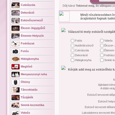
Cukrászda
Dőlj hátra!
Tekintsd meg, és válogass
pa
Dekoráció
Minél részletesebben ír
árajánlatot fognak tudni
Esküvőszervező
Ékszer-Jegygyűrű
Válaszd ki mely esküvői szolgált
Étterem-Helyszín
Fotós
Videós
Fodrászat
Autókölcsönző
Ékszer-
Cukrászda
Étterem-
Fotós
Dekoráció
Fodrász
Hidegkonyha
Hidegkonyha
Smink-k
Meghívó
Kérjük add meg az esküvőhöz ka
Menyasszonyi ruha
M
Öltöny
Ajánlatot kére
A többi vir
Táncoktatás
Esküvő tervezett időp
Tűzijáték
Esküvő helys
Smink-kozmetika
Esküvő tervezett időtar
Videós
Lakodalomra tervezett lét