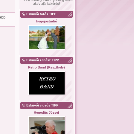
Ebben a kategóriában jelenleg nincs
aktív ajánlatkérés!
Esküvői fotós TIPP
sabb
hegejostudió
Esküvői zenész TIPP
Retro Band (Keszthely)
Esküvői videós TIPP
Hegedűs József