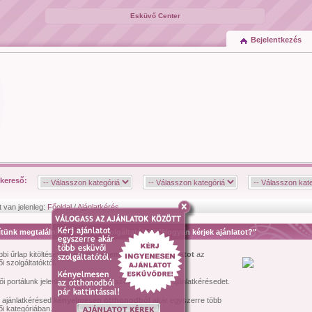
Esküvő Center
Bejelentkezés
kereső:
t van jelenleg:
Főoldal
/
Ajánlatkérés
tünk megtalálni az esküvői szolgáltatókat! "Hogyan kérjek ajánlatot?"
bbi űrlap kitöltésével kérhetsz
személyre szóló ajánlatot
az
i szolgáltatóktól.
i portálunk jelenleg
1474
esküvői szolgáltató várja ajánlatkérésedet.
l ajánlatkérésed
kényelmesen otthonodból
akár egyszerre több
i kategóriában.