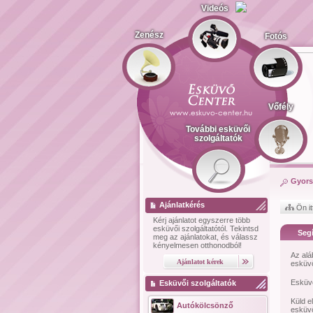
Videós
Zenész
Fotós
Vőfély
További esküvői
szolgáltatók
Gyors
Ajánlatkérés
Ön it
Kérj ajánlatot
egyszerre több
esküvői szolgáltatótól.
Tekintsd
Segí
meg az ajánlatokat, és válassz
kényelmesen otthonodból!
Az alá
esküvő
Esküvő
Esküvői szolgáltatók
Küld e
Autókölcsönző
esküvő