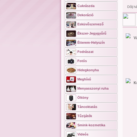
Cukrászda
Dőlj h
Dekoráció
Esküvőszervező
Ékszer-Jegygyűrű
V
Étterem-Helyszín
Fodrászat
Fotós
Hidegkonyha
Meghívó
K
Menyasszonyi ruha
Öltöny
Táncoktatás
Tűzijáték
Smink-kozmetika
Videós