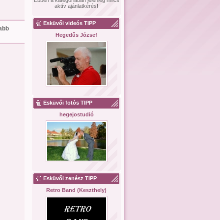
Ebben a kategóriában jelenleg nincs
aktív ajánlatkérés!
Esküvői videós TIPP
sabb
Hegedűs József
Esküvői fotós TIPP
hegejostudió
Esküvői zenész TIPP
Retro Band (Keszthely)