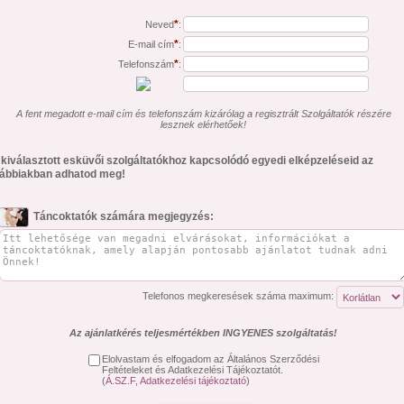
*
Neved
:
*
E-mail cím
:
*
Telefonszám
:
A fent megadott e-mail cím és telefonszám kizárólag a regisztrált Szolgáltatók részére
lesznek elérhetőek!
 kiválasztott esküvői szolgáltatókhoz kapcsolódó egyedi elképzeléseid az
lábbiakban adhatod meg!
Táncoktatók számára megjegyzés:
Telefonos megkeresések száma maximum:
Az ajánlatkérés teljesmértékben INGYENES szolgáltatás!
Elolvastam és elfogadom az Általános Szerződési
Feltételeket és Adatkezelési Tájékoztatót.
(
Á.SZ.F
,
Adatkezelési tájékoztató
)