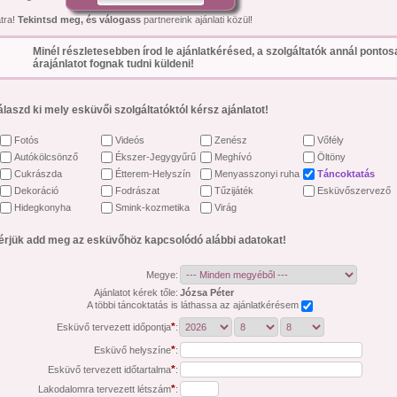
átra!
Tekintsd meg, és válogass
partnereink ajánlati közül!
Minél részletesebben írod le ajánlatkérésed, a szolgáltatók annál ponto
árajánlatot fognak tudni küldeni!
álaszd ki mely esküvői szolgáltatóktól kérsz ajánlatot!
Fotós
Videós
Zenész
Vőfély
Autókölcsönző
Ékszer-Jegygyűrű
Meghívó
Öltöny
Cukrászda
Étterem-Helyszín
Menyasszonyi ruha
Táncoktatás
Dekoráció
Fodrászat
Tűzijáték
Esküvőszervező
Hidegkonyha
Smink-kozmetika
Virág
érjük add meg az esküvőhöz kapcsolódó alábbi adatokat!
Megye:
Ajánlatot kérek tőle:
Józsa Péter
A többi táncoktatás is láthassa az ajánlatkérésem
*
Esküvő tervezett időpontja
:
*
Esküvő helyszíne
:
*
Esküvő tervezett időtartalma
:
*
Lakodalomra tervezett létszám
: