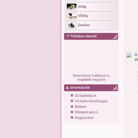
Virág
Vőfély
Zenész
Térképes kereső
A
a
Kereséshez kattintson a
megfelelő megyére
Információk
Szolgáltatások
Hírdetési lehetőségek
Belépés
Elfelejtett jelszó
Regisztráció