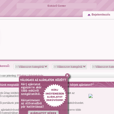
Esküvő Center
Bejelentkezés
kereső:
t van jelenleg:
Főoldal
/
Ajánlatkérés
tünk megtalálni az esküvői szolgáltatókat! "Hogyan kérjek ajánlatot?"
bbi űrlap kitöltésével kérhetsz
személyre szóló ajánlatot
az
i szolgáltatóktól.
i portálunk jelenleg
1474
esküvői szolgáltató várja ajánlatkérésedet.
l ajánlatkérésed
kényelmesen otthonodból
akár egyszerre több
i kategóriában.