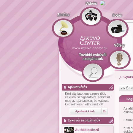
Videós
Zenész
Fotós
Vőfély
További esküvői
szolgáltatók
Gyors
Ajánlatkérés
Ön it
Kérj ajánlatot
egyszerre több
esküvői szolgáltatótól.
Tekintsd
Segí
meg az ajánlatokat, és válassz
kényelmesen otthonodból!
Az alá
esküvő
Esküvő
Esküvői szolgáltatók
Küld e
Autókölcsönző
esküvő