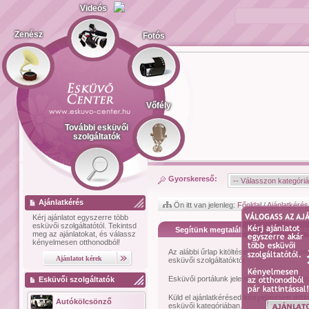
Videós
Zenész
Fotós
Vőfély
További esküvői
szolgáltatók
Gyorskereső:
Ajánlatkérés
Ön itt van jelenleg:
Főoldal
/
Ajánlatkérés
Kérj ajánlatot
egyszerre több
esküvői szolgáltatótól.
Tekintsd
Segítünk megtalálni az esküvői szolg
meg az ajánlatokat, és válassz
kényelmesen otthonodból!
Az alábbi űrlap kitöltésével kérhetsz
szem
esküvői szolgáltatóktól.
Esküvői portálunk jelenleg
1474
esküvői sz
Esküvői szolgáltatók
Küld el ajánlatkérésed
kényelmesen ott
Autókölcsönző
esküvői kategóriában.