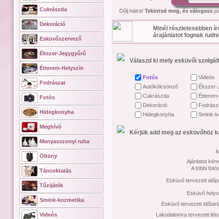
Cukrászda
Dőlj hátra!
Tekintsd meg, és válogass
pa
Dekoráció
Minél részletesebben ír
árajánlatot fognak tudni
Esküvőszervező
Ékszer-Jegygyűrű
Válaszd ki mely esküvői szolgált
Étterem-Helyszín
Fotós
Videós
Fodrászat
Autókölcsönző
Ékszer-
Cukrászda
Étterem-
Fotós
Dekoráció
Fodrász
Hidegkonyha
Hidegkonyha
Smink-k
Meghívó
Kérjük add meg az esküvőhöz ka
Menyasszonyi ruha
M
Öltöny
Ajánlatot kére
A többi fot
Táncoktatás
Esküvő tervezett időp
Tűzijáték
Esküvő helys
Smink-kozmetika
Esküvő tervezett időtar
Videós
Lakodalomra tervezett lét