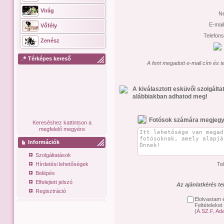
Virág
N
E-mai
Vőfély
Telefon
Zenész
Térképes kereső
A fent megadott e-mail cím és t
A kiválasztott esküvői szolgált
alábbiakban adhatod meg!
Fotósok számára megjegy
Kereséshez kattintson a
megfelelő megyére
Információk
Szolgáltatások
Hírdetési lehetőségek
Te
Belépés
Elfelejtett jelszó
Az ajánlatkérés t
Regisztráció
Elolvastam 
Feltételeket
(
Á.SZ.F
,
Ada