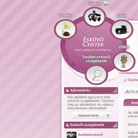
Videós
Zenész
Fotós
Vőfély
További esküvői
szolgáltatók
Gyors
Ajánlatkérés
Ön it
Kérj ajánlatot
egyszerre több
esküvői szolgáltatótól.
Tekintsd
Segí
meg az ajánlatokat, és válassz
kényelmesen otthonodból!
Az alá
esküvő
Esküvő
Esküvői szolgáltatók
Küld e
Autókölcsönző
esküvő