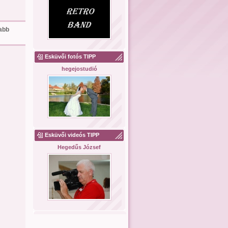
sabb
Esküvői fotós TIPP
hegejostudió
Esküvői videós TIPP
Hegedűs József