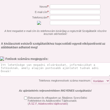
*
Neved
:
*
E-mail cím
:
*
Telefonszám
:
A fent megadott e-mail cím és telefonszám kizárólag a regisztrált Szolgáltatók részére
lesznek elérhetőek!
A kiválasztott esküvői szolgáltatókhoz kapcsolódó egyedi elképzeléseid az
alábbiakban adhatod meg!
Fotósok számára megjegyzés:
Telefonos megkeresések száma maximum:
Az ajánlatkérés teljesmértékben INGYENES szolgáltatás!
Elolvastam és elfogadom az Általános Szerződési
Feltételeket és Adatkezelési Tájékoztatót.
(
Á.SZ.F
,
Adatkezelési tájékoztató
)