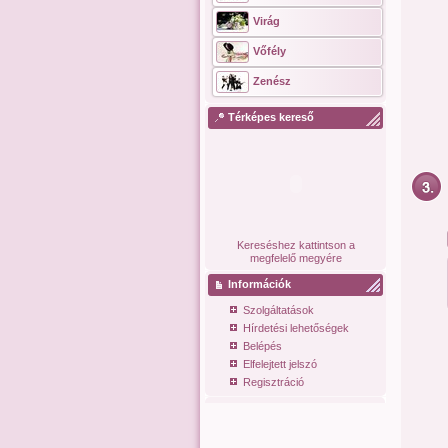
Virág
Vőfély
Zenész
Térképes kereső
Kereséshez kattintson a
megfelelő megyére
Információk
Szolgáltatások
Hírdetési lehetőségek
Belépés
Elfelejtett jelszó
Regisztráció