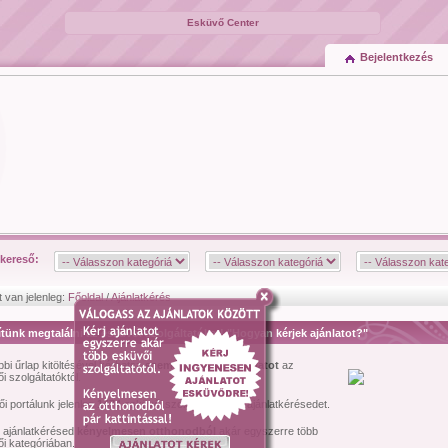
Esküvő Center
Bejelentkezés
kereső:
t van jelenleg:
Főoldal
/
Ajánlatkérés
tünk megtalálni az esküvői szolgáltatókat! "Hogyan kérjek ajánlatot?"
bbi űrlap kitöltésével kérhetsz
személyre szóló ajánlatot
az
i szolgáltatóktól.
i portálunk jelenleg
1474
esküvői szolgáltató várja ajánlatkérésedet.
l ajánlatkérésed
kényelmesen otthonodból
akár egyszerre több
i kategóriában.