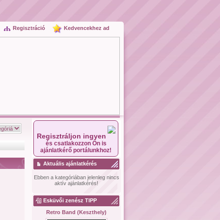
Regisztráció
Kedvencekhez ad
Regisztráljon ingyen
és csatlakozzon Ön is
ajánlatkérő portálunkhoz!
Aktuális ajánlatkérés
Ebben a kategóriában jelenleg nincs
aktív ajánlatkérés!
Esküvői zenész TIPP
Retro Band (Keszthely)