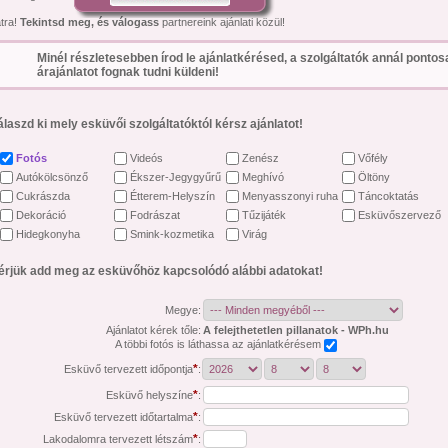
átra!
Tekintsd meg, és válogass
partnereink ajánlati közül!
Minél részletesebben írod le ajánlatkérésed, a szolgáltatók annál ponto
árajánlatot fognak tudni küldeni!
álaszd ki mely esküvői szolgáltatóktól kérsz ajánlatot!
Fotós
Videós
Zenész
Vőfély
Autókölcsönző
Ékszer-Jegygyűrű
Meghívó
Öltöny
Cukrászda
Étterem-Helyszín
Menyasszonyi ruha
Táncoktatás
Dekoráció
Fodrászat
Tűzijáték
Esküvőszervező
Hidegkonyha
Smink-kozmetika
Virág
érjük add meg az esküvőhöz kapcsolódó alábbi adatokat!
Megye:
Ajánlatot kérek tőle:
A felejthetetlen pillanatok - WPh.hu
A többi fotós is láthassa az ajánlatkérésem
*
Esküvő tervezett időpontja
:
*
Esküvő helyszíne
:
*
Esküvő tervezett időtartalma
:
*
Lakodalomra tervezett létszám
: