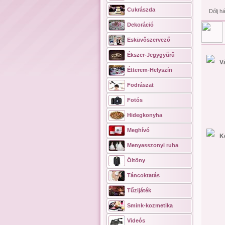
Cukrászda
Dőlj h
Dekoráció
Esküvőszervező
Ékszer-Jegygyűrű
V
Étterem-Helyszín
Fodrászat
Fotós
Hidegkonyha
Meghívó
K
Menyasszonyi ruha
Öltöny
Táncoktatás
Tűzijáték
Smink-kozmetika
Videós