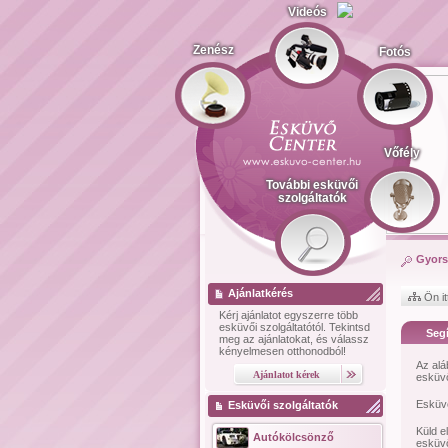
Videós
Zenész
Fotós
Vőfély
További esküvői
szolgáltatók
Gyors
Ajánlatkérés
Ön it
Kérj ajánlatot
egyszerre több
esküvői szolgáltatótól.
Tekintsd
Segí
meg az ajánlatokat, és válassz
kényelmesen otthonodból!
Az alá
esküvő
Esküvő
Esküvői szolgáltatók
Küld e
Autókölcsönző
esküvő