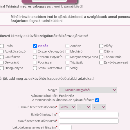
átra!
Tekintsd meg, és válogass
partnereink ajánlati közül!
Minél részletesebben írod le ajánlatkérésed, a szolgáltatók annál ponto
árajánlatot fognak tudni küldeni!
álaszd ki mely esküvői szolgáltatóktól kérsz ajánlatot!
Fotós
Videós
Zenész
Vőfély
Autókölcsönző
Ékszer-Jegygyűrű
Meghívó
Öltöny
Cukrászda
Étterem-Helyszín
Menyasszonyi ruha
Táncoktatás
Dekoráció
Fodrászat
Tűzijáték
Esküvőszervező
Hidegkonyha
Smink-kozmetika
Virág
érjük add meg az esküvőhöz kapcsolódó alábbi adatokat!
Megye:
Ajánlatot kérek tőle:
Fehér Ház
A többi videós is láthassa az ajánlatkérésem
*
Esküvő tervezett időpontja
:
*
Esküvő helyszíne
:
*
Esküvő tervezett időtartalma
:
*
Lakodalomra tervezett létszám
: