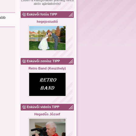
Ebben a kategóriában jelenleg nincs
aktív ajánlatkérés!
Esküvői fotós TIPP
sabb
hegejostudió
Esküvői zenész TIPP
Retro Band (Keszthely)
Esküvői videós TIPP
Hegedűs József