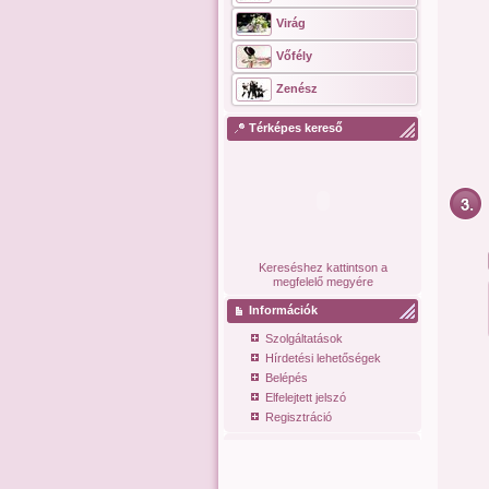
Virág
Vőfély
Zenész
Térképes kereső
Kereséshez kattintson a
megfelelő megyére
Információk
Szolgáltatások
Hírdetési lehetőségek
Belépés
Elfelejtett jelszó
Regisztráció