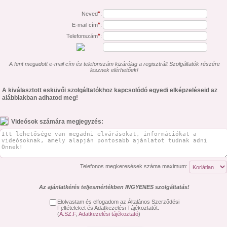
*
Neved
:
*
E-mail cím
:
*
Telefonszám
:
A fent megadott e-mail cím és telefonszám kizárólag a regisztrált Szolgáltatók részére
lesznek elérhetőek!
A kiválasztott esküvői szolgáltatókhoz kapcsolódó egyedi elképzeléseid az
alábbiakban adhatod meg!
Videósok számára megjegyzés:
Telefonos megkeresések száma maximum:
Az ajánlatkérés teljesmértékben INGYENES szolgáltatás!
Elolvastam és elfogadom az Általános Szerződési
Feltételeket és Adatkezelési Tájékoztatót.
(
Á.SZ.F
,
Adatkezelési tájékoztató
)