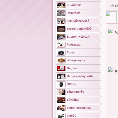
Cukrászda
Dőlj h
Dekoráció
Esküvőszervező
Ékszer-Jegygyűrű
V
Étterem-Helyszín
Fodrászat
Fotós
Hidegkonyha
Meghívó
K
Menyasszonyi ruha
Öltöny
Táncoktatás
Tűzijáték
Smink-kozmetika
Videós