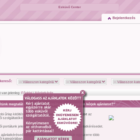
Esküvő Center
Bejelentkezés
kereső:
t van jelenleg:
Főoldal
/
Ajánlatkérés
tünk megtalálni az esküvői szolgáltatókat! "Hogyan kérjek ajánlatot?"
bbi űrlap kitöltésével kérhetsz
személyre szóló ajánlatot
az
i szolgáltatóktól.
i portálunk jelenleg
1474
esküvői szolgáltató várja ajánlatkérésedet.
l ajánlatkérésed
kényelmesen otthonodból
akár egyszerre több
i kategóriában.