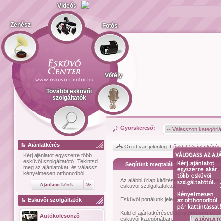
Videós
Zenész
Fotós
Vőfély
További esküvői
szolgáltatók
Gyorskereső:
Ajánlatkérés
Ön itt van jelenleg:
Főoldal
/
Ajánlatkérés
Kérj ajánlatot
egyszerre több
esküvői szolgáltatótól.
Tekintsd
Segítünk megtalálni az esküvői szolg
meg az ajánlatokat, és válassz
kényelmesen otthonodból!
Az alábbi űrlap kitöltésével kérhetsz
szem
esküvői szolgáltatóktól.
Esküvői portálunk jelenleg
1474
esküvői sz
Esküvői szolgáltatók
Küld el ajánlatkérésed
kényelmesen ott
Autókölcsönző
esküvői kategóriában.