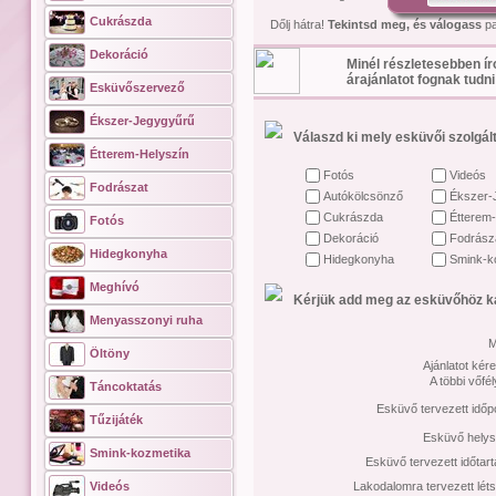
Cukrászda
Dőlj hátra!
Tekintsd meg, és válogass
pa
Dekoráció
Minél részletesebben ír
árajánlatot fognak tudni
Esküvőszervező
Ékszer-Jegygyűrű
Válaszd ki mely esküvői szolgált
Étterem-Helyszín
Fotós
Videós
Fodrászat
Autókölcsönző
Ékszer-
Cukrászda
Étterem-
Fotós
Dekoráció
Fodrász
Hidegkonyha
Hidegkonyha
Smink-k
Meghívó
Kérjük add meg az esküvőhöz ka
Menyasszonyi ruha
M
Öltöny
Ajánlatot kére
A többi vőfé
Táncoktatás
Esküvő tervezett időp
Tűzijáték
Esküvő helys
Smink-kozmetika
Esküvő tervezett időtar
Videós
Lakodalomra tervezett lét