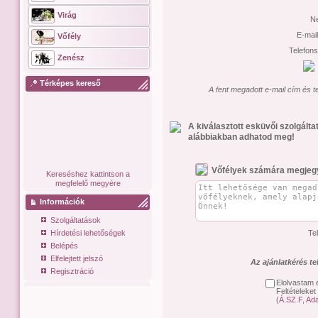
Virág
N
E-mai
Vőfély
Telefon
Zenész
Térképes kereső
A fent megadott e-mail cím és t
A kiválasztott esküvői szolgált
alábbiakban adhatod meg!
Vőfélyek számára megjeg
Kereséshez kattintson a
megfelelő megyére
Információk
Szolgáltatások
Hírdetési lehetőségek
Te
Belépés
Elfelejtett jelszó
Az ajánlatkérés t
Regisztráció
Elolvastam 
Feltételeket
(
Á.SZ.F
,
Ada