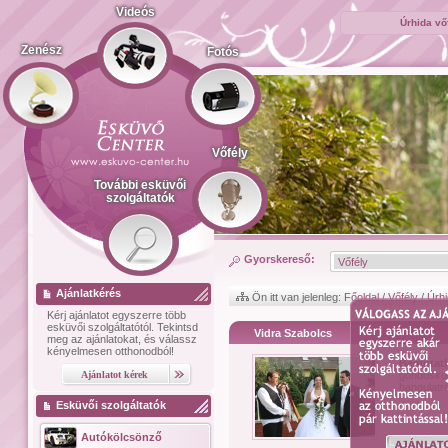
Videós
Úrhida vő
Zenész
Fotós
Vőfély
További esküvői
szolgáltatók
Gyorskereső:
Ajánlatkérés
Ön itt van jelenleg:
Főoldal
/
Vőfély
/
Úrh
Kérj ajánlatot
egyszerre több
esküvői szolgáltatótól.
Tekintsd
Vidra Szabolcs
meg az ajánlatokat, és válassz
kényelmesen otthonodból!
Bemutat
gondoskod
hangulatró
Esküvői szolgáltatók
Autókölcsönző