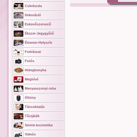
Cukrászda
Dekoráció
Esküvőszervező
Ékszer-Jegygyűrű
Étterem-Helyszín
Fodrászat
Fotós
Hidegkonyha
Meghívó
Menyasszonyi ruha
Öltöny
Táncoktatás
Tűzijáték
Smink-kozmetika
Videós