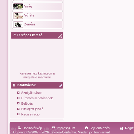
Virág
Vőfély
Zenész
Térképes kereső
Kereséshez kattintson a
megfelelő megyére
Információk
Szolgáltatások
Hírdetési lehetőségek
Belépés
Elfelejtett jelszó
Regisztráció
Honlaptérkép
Impresszum
Bejelentkezés
Regis
Copyright © 2007 - 2026 Esküvő-Center.hu. Minden jog fenntartva!