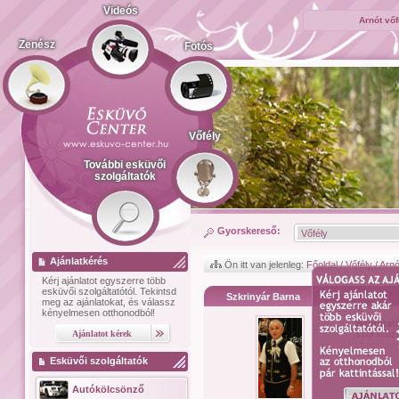
Videós
Arnót vő
Zenész
Fotós
Vőfély
További esküvői
szolgáltatók
Gyorskereső:
Ajánlatkérés
Ön itt van jelenleg:
Főoldal
/
Vőfély
/
Arnó
Kérj ajánlatot
egyszerre több
esküvői szolgáltatótól.
Tekintsd
Szkrinyár Barna
meg az ajánlatokat, és válassz
kényelmesen otthonodból!
Bemutat
szórakozt
Esküvői szolgáltatók
Autókölcsönző