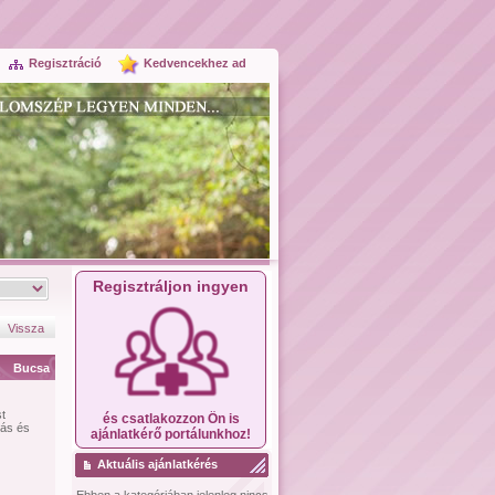
Regisztráció
Kedvencekhez ad
Regisztráljon ingyen
Vissza
Bucsa
t
és csatlakozzon Ön is
zás és
ajánlatkérő portálunkhoz!
Aktuális ajánlatkérés