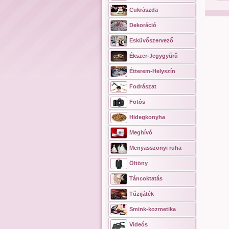
Cukrászda
Dekoráció
Esküvőszervező
Ékszer-Jegygyűrű
Étterem-Helyszín
Fodrászat
Fotós
Hidegkonyha
Meghívó
Menyasszonyi ruha
Öltöny
Táncoktatás
Tűzijáték
Smink-kozmetika
Videós