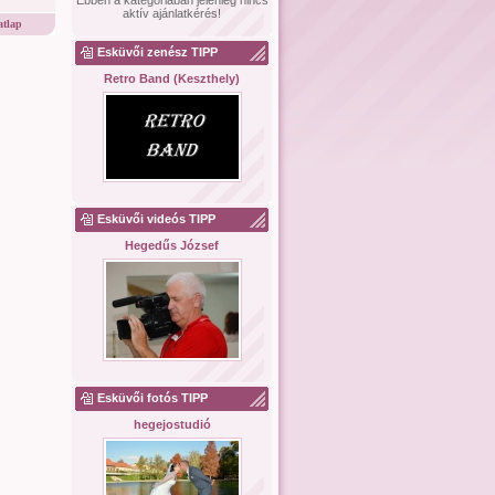
Ebben a kategóriában jelenleg nincs
aktív ajánlatkérés!
tlap
Esküvői zenész TIPP
Retro Band (Keszthely)
Esküvői videós TIPP
Hegedűs József
Esküvői fotós TIPP
hegejostudió