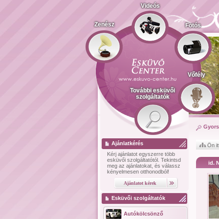
Videós
Zenész
Fotós
Vőfély
További esküvői
szolgáltatók
Gyors
Ajánlatkérés
Ön it
Kérj ajánlatot
egyszerre több
esküvői szolgáltatótól.
Tekintsd
id. 
meg az ajánlatokat, és válassz
kényelmesen otthonodból!
Esküvői szolgáltatók
Autókölcsönző