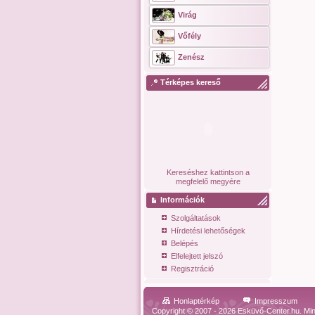
Virág
Vőfély
Zenész
Térképes kereső
Kereséshez kattintson a
megfelelő megyére
Információk
Szolgáltatások
Hírdetési lehetőségek
Belépés
Elfelejtett jelszó
Regisztráció
Honlaptérkép
Impresszum
Copyright © 2007 - 2026 Esküvő-Center.hu. Min