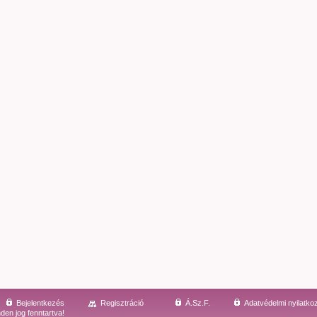
Bejelentkezés
Regisztráció
Á.Sz.F.
Adatvédelmi nyilatko
den jog fenntartva!