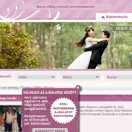
Bucsa vőfély, esküvői ceremóniamester
Bejelentkezés
kereső:
t van jelenleg:
Főoldal
/
Vőfély
/
Bucsa
Nagy István
Bemutatkozás:
Üdvözlök Minden Kedves Látogatót! Az elsõ
lakodalmam 15 éve volt és azóta minden évben egyre több felkérés
kapok.Az ország bármely részérõl hívhatnak.Garantált a szórako
a jó hangulat. In...