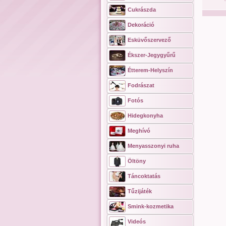
Cukrászda
Dekoráció
Esküvőszervező
Ékszer-Jegygyűrű
Étterem-Helyszín
Fodrászat
Fotós
Hidegkonyha
Meghívó
Menyasszonyi ruha
Öltöny
Táncoktatás
Tűzijáték
Smink-kozmetika
Videós