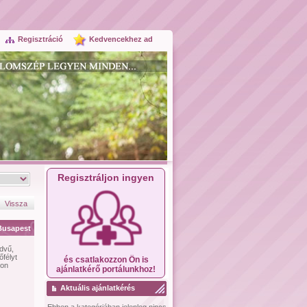
Regisztráció
Kedvencekhez ad
Regisztráljon ingyen
Vissza
Busapest
edvű,
félyt
és csatlakozzon Ön is
zon
ajánlatkérő portálunkhoz!
Aktuális ajánlatkérés