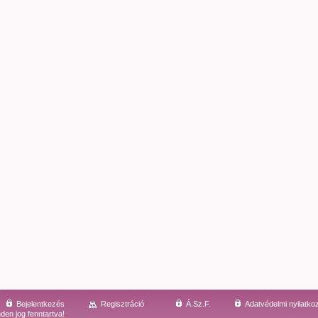
Bejelentkezés
Regisztráció
Á.Sz.F.
Adatvédelmi nyilatko
den jog fenntartva!