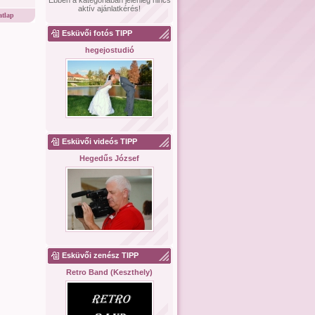
Ebben a kategóriában jelenleg nincs
aktív ajánlatkérés!
tlap
Esküvői fotós TIPP
hegejostudió
Esküvői videós TIPP
Hegedűs József
Esküvői zenész TIPP
Retro Band (Keszthely)