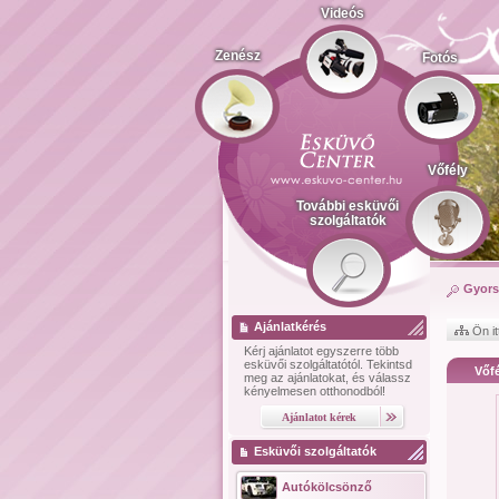
Videós
Zenész
Fotós
Vőfély
További esküvői
szolgáltatók
Gyors
Ajánlatkérés
Ön it
Kérj ajánlatot
egyszerre több
esküvői szolgáltatótól.
Tekintsd
Vőfé
meg az ajánlatokat, és válassz
kényelmesen otthonodból!
Esküvői szolgáltatók
Autókölcsönző