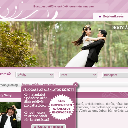
Busapest vőfély, esküvői ceremóniamester
Bejelentkezés
kereső:
t van jelenleg:
Főoldal
/
Vőfély
/
Busapest
ly Sanyi
Bemutatkozás:
Ha egy jó kiállású, antialkoholista, derék, nótás k
táncos lábú, nagy hangú és jó humorú, a végtelenségig rugalmas vő
kerestek, akkor az én vagyok. Vőfély az országban bárhová és a
kívül ...