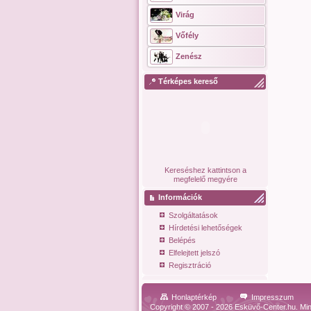
Virág
Vőfély
Zenész
Térképes kereső
Kereséshez kattintson a
megfelelő megyére
Információk
Szolgáltatások
Hírdetési lehetőségek
Belépés
Elfelejtett jelszó
Regisztráció
Honlaptérkép
Impresszum
Copyright © 2007 - 2026 Esküvő-Center.hu. Min